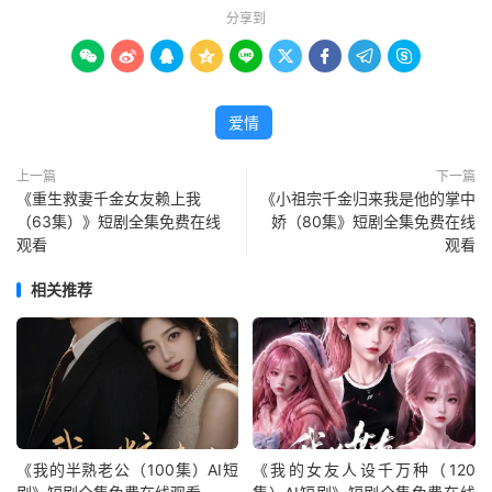
分享到









爱情
上一篇
下一篇
《重生救妻千金女友赖上我
《小祖宗千金归来我是他的掌中
（63集）》短剧全集免费在线
娇（80集》短剧全集免费在线
观看
观看
相关推荐
《我的半熟老公（100集）AI短
《我的女友人设千万种（120