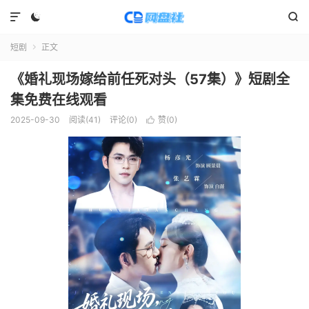



短剧
正文

《婚礼现场嫁给前任死对头（57集）》短剧全
集免费在线观看
2025-09-30
阅读(
41
)
评论(0)
赞(
0
)
