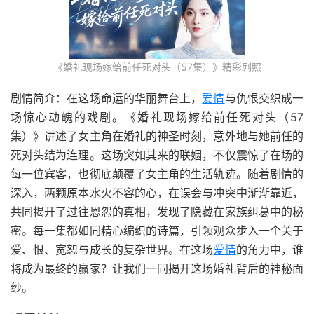
《婚礼现场嫁给前任死对头（57集）》精彩剧照
剧情简介：在这场命运的华丽舞台上，
爱情
与仇恨交织成一
场惊心动魄的戏剧。《婚礼现场嫁给前任死对头（57
集）》讲述了女主角在婚礼的神圣时刻，意外地与她前任的
死对头结为连理。这场突如其来的联姻，不仅震惊了在场的
每一位宾客，也彻底颠覆了女主角的生活轨迹。随着剧情的
深入，两颗原本水火不容的心，在误会与冲突中渐渐靠近，
共同揭开了过往恩怨的真相，发现了隐藏在家族纠葛中的秘
密。每一集都如同精心编织的诗篇，引领观众步入一个关于
爱、恨、宽恕与成长的复杂世界。在这场
爱情
的角力中，谁
将成为最终的赢家？让我们一同揭开这场婚礼背后的神秘面
纱。