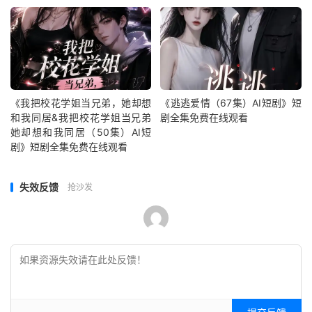
《我把校花学姐当兄弟，她却想
《逃逃爱情（67集）AI短剧》短
和我同居&我把校花学姐当兄弟
剧全集免费在线观看
她却想和我同居（50集）AI短
剧》短剧全集免费在线观看
失效反馈
抢沙发