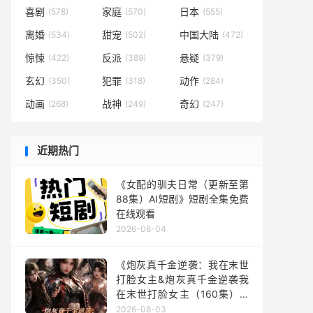
喜剧
家庭
日本
(578)
(570)
(555)
离婚
甜宠
中国大陆
(534)
(502)
(472)
惊悚
反派
悬疑
(422)
(389)
(379)
玄幻
犯罪
动作
(350)
(318)
(284)
动画
战神
奇幻
(268)
(249)
(247)
近期热门
《女配的驯夫日常（更新至第
88集）AI短剧》短剧全集免费
在线观看
2026-08-04
《炮灰真千金逆袭：我在末世
打脸女主&炮灰真千金逆袭我
在末世打脸女主（160集）AI
短剧》短剧全集免费在线观看
2026-08-03