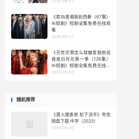
2026-08-03
《君向潇湘我赴西秦（67集）
AI短剧》短剧全集免费在线观
看
2026-08-02
《灭世灾煞怎么就偏爱我他说
我是白月光第一季（126集）
AI短剧》短剧全集免费在线观
看
2026-08-02
随机推荐
《潜入搜查官 松下洸平》夸克
网盘下载.中字（2023）
2026-06-20