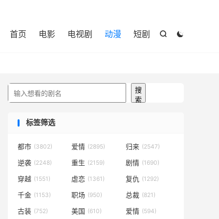

首页
电影
电视剧
动漫
短剧


搜索
搜
索
标签筛选
都市
爱情
归来
(3802)
(2895)
(2547)
逆袭
重生
剧情
(2248)
(2159)
(1690)
穿越
虐恋
复仇
(1551)
(1361)
(1292)
千金
职场
总裁
(1153)
(950)
(821)
古装
美国
爱情
(752)
(610)
(594)