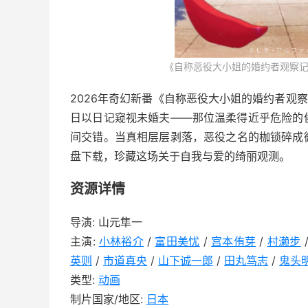
《自称恶役大小姐的婚约者观察记
2026年奇幻新番《自称恶役大小姐的婚约者观
日以日记窥视未婚夫——那位温柔得近乎危险的
间交错。当真相层层剥落，恶役之名的枷锁碎成
盘下载，珍藏这场关于自我与爱的绮丽观测。
资源详情
导演: 山元隼一
主演:
小林裕介
/
富田美忧
/
宫本侑芽
/
村濑步
英则
/
市道真央
/
山下诚一郎
/
田丸笃志
/
鬼头
类型:
动画
制片国家/地区:
日本