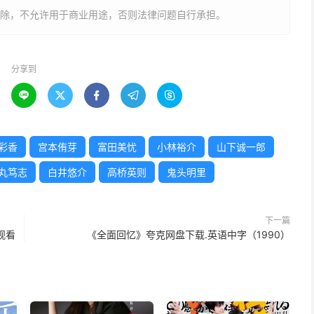
删除，不允许用于商业用途，否则法律问题自行承担。
分享到





彩香
宫本侑芽
富田美忧
小林裕介
山下诚一郎
丸笃志
白井悠介
高桥英则
鬼头明里
下一篇
观看
《全面回忆》夸克网盘下载.英语中字（1990）