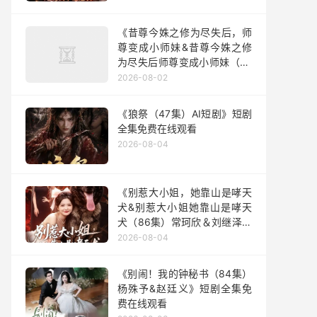
《昔尊今姝之修为尽失后，师
尊变成小师妹&昔尊今姝之修
为尽失后师尊变成小师妹（67
集）AI短剧》短剧全集免费在
2026-08-02
线观看
《狼祭（47集）AI短剧》短剧
全集免费在线观看
2026-08-04
《别惹大小姐，她靠山是哮天
犬&别惹大小姐她靠山是哮天
犬（86集）常珂欣＆刘继泽》
短剧全集免费在线观看
2026-08-04
《别闹！我的钟秘书（84集）
杨殊予&赵廷义》短剧全集免
费在线观看