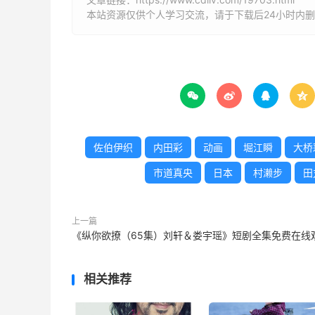
本站资源仅供个人学习交流，请于下载后24小时内




佐伯伊织
内田彩
动画
堀江瞬
大桥
市道真央
日本
村濑步
田
上一篇
《纵你欲撩（65集）刘轩＆娄宇瑶》短剧全集免费在线
相关推荐