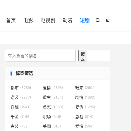

首页
电影
电视剧
动漫
短剧


搜索
搜
索
标签筛选
都市
爱情
归来
(3789)
(2895)
(2502)
逆袭
重生
剧情
(2237)
(2134)
(1690)
穿越
虐恋
复仇
(1541)
(1360)
(1285)
千金
职场
总裁
(1145)
(945)
(814)
古装
美国
爱情
(752)
(610)
(594)