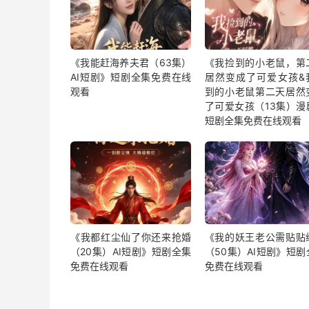
《我能赶海养夫君（63集）
《我捡到的小老鼠，第
AI短剧》短剧全集免费在线
居然变成了可爱女孩&
观看
到的小老鼠第二天居然
了可爱女孩（13集）漫
短剧全集免费在线观看
《我都红尘仙了你还来抢婚
《我的妖王老公需贴贴
（20集）AI短剧》短剧全集
（50集）AI短剧》短剧
免费在线观看
免费在线观看