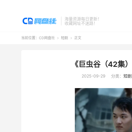
海量资源每日更新！
收藏网址不迷路！
当前位置：
CD网盘社
短剧
正文


《巨虫谷（42集
2025-09-29
分类：
短剧