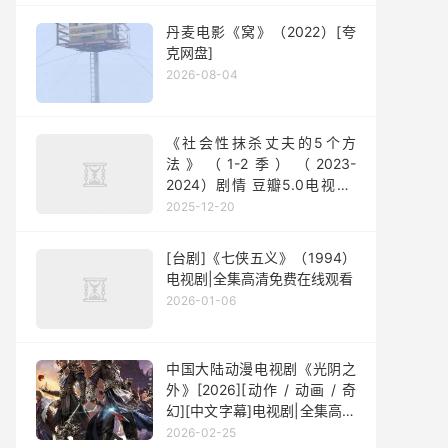
丹麦电影《窝》（2022）[夸
克网盘]
2026-08-04
《社会性抹杀丈夫的5个方
法》（1-2季）（2023-
2024）剧情 豆瓣5.0电视剧|
全集高清免费在线观看
2025-12-20
[台剧]《七侠五义》（1994）
电视剧|全集高清免费在线观看
2026-01-06
中国大陆动漫电视剧《光阴之
外》[2026][动作 / 动画 / 奇
幻][中文字幕]电视剧|全集高清
免费在线观看
2026-02-25