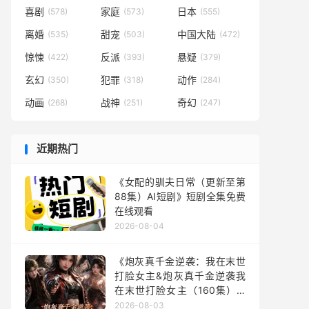
喜剧
家庭
日本
(578)
(573)
(555)
离婚
甜宠
中国大陆
(535)
(503)
(472)
惊悚
反派
悬疑
(422)
(393)
(379)
玄幻
犯罪
动作
(350)
(318)
(284)
动画
战神
奇幻
(268)
(251)
(247)
近期热门
《女配的驯夫日常（更新至第
88集）AI短剧》短剧全集免费
在线观看
2026-08-04
《炮灰真千金逆袭：我在末世
打脸女主&炮灰真千金逆袭我
在末世打脸女主（160集）AI
短剧》短剧全集免费在线观看
2026-08-03