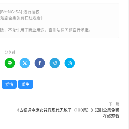
Y-NC-SA] 进行授权
》短剧全集免费在线观看》
删除，不允许用于商业用途，否则法律问题自行承担。
分享到





爱情
重生
下一篇
《古镜通今庶女背靠现代无敌了（100集）》短剧全集免费
在线观看