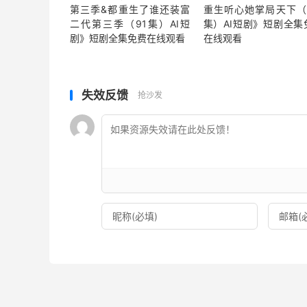
第三季&都重生了谁还装富
重生听心她掌局天下（1
二代第三季（91集）AI短
集）AI短剧》短剧全集
剧》短剧全集免费在线观看
在线观看
失效反馈
抢沙发