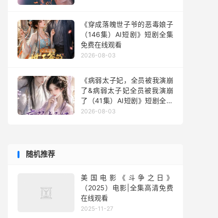
《穿成落魄世子爷的恶毒娘子
（146集）AI短剧》短剧全集
免费在线观看
2026-08-03
《病弱太子妃，全员被我演崩
了&病弱太子妃全员被我演崩
了（41集）AI短剧》短剧全集
免费在线观看
2026-08-03
随机推荐
美国电影《斗争之日》
（2025）电影|全集高清免费
在线观看
2025-11-27