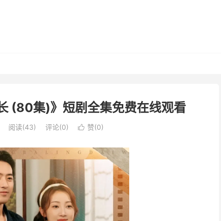
 (80集)》短剧全集免费在线观看
阅读(
43
)
评论(0)
赞(
0
)
