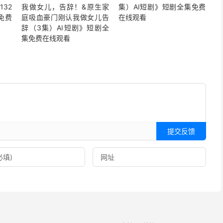
32
我做女儿，告辞！&原生家
集）AI短剧》短剧全集免费
免费
庭吸血豪门刚认我做女儿告
在线观看
辞（3集）AI短剧》短剧全
集免费在线观看
提交反馈