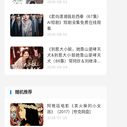
2026-08-03
《君向潇湘我赴西秦（67集）
AI短剧》短剧全集免费在线观
看
2026-08-02
《别惹大小姐，她靠山是哮天
犬&别惹大小姐她靠山是哮天
犬（86集）常珂欣＆刘继泽》
短剧全集免费在线观看
2026-08-04
随机推荐
阿根廷电影《卖火柴的小女
孩》（2017）[夸克网盘]
2026-07-25