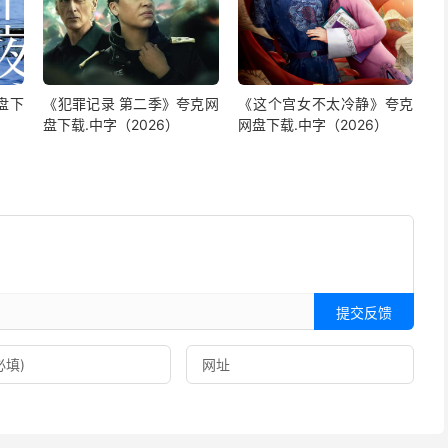
盘下
《犯罪记录 第二季》夸克网
《这个宫女不太冷静》夸克
盘下载.中字（2026）
网盘下载.中字（2026）
提交反馈