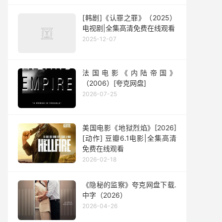
[韩剧]《认罪之罪》（2025）
电视剧|全集高清免费在线观看
2025-12-07
法国电影《内陆帝国》
（2006）[夸克网盘]
2026-07-25
美国电影《地狱烈焰》[2026]
[动作] 豆瓣6.1电影|全集高清
免费在线观看
2026-02-18
《隐秘的监察》夸克网盘下载.
中字（2026）
2026-04-26