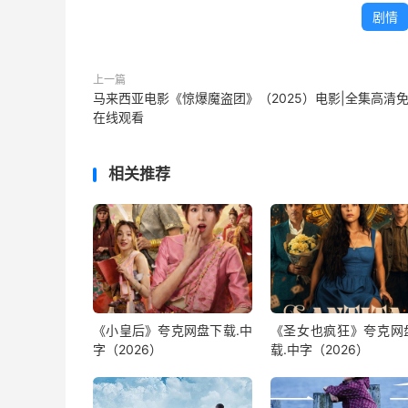
剧情
上一篇
马来西亚电影《惊爆魔盗团》（2025）电影|全集高清
在线观看
相关推荐
《小皇后》夸克网盘下载.中
《圣女也疯狂》夸克网
字（2026）
载.中字（2026）