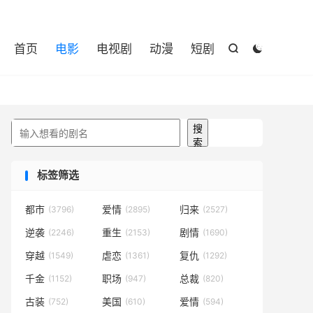

首页
电影
电视剧
动漫
短剧


搜索
搜
索
标签筛选
都市
爱情
归来
(3796)
(2895)
(2527)
逆袭
重生
剧情
(2246)
(2153)
(1690)
穿越
虐恋
复仇
(1549)
(1361)
(1292)
千金
职场
总裁
(1152)
(947)
(820)
古装
美国
爱情
(752)
(610)
(594)