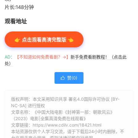
片长:148分钟
观看地址
👉 点击观看高清完整版 👈
AD：
【不知道如何免费看剧？→】
新手免费看剧教程！（点击此
处）
赞(
0
)

版权声明：本文采用知识共享 署名4.0国际许可协议 [BY-
NC-SA] 进行授权
文章名称：《中国大陆电影《封神第一部：朝歌风云》
（2023）电影|全集高清免费在线观看》
文章链接：
https://www.cdilv.com/18421.html
本站资源仅供个人学习交流，请于下载后24小时内删除，不
允许用于商业用途，否则法律问题自行承担。