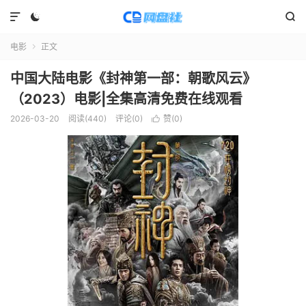



电影
正文

中国大陆电影《封神第一部：朝歌风云》
（2023）电影|全集高清免费在线观看
2026-03-20
阅读(
440
)
评论(0)
赞(
0
)
