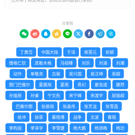
分享到









丁勇岱
中国大陆
于适
侯雯元
俞颖
僧格仁钦
其勒木格
冯绍峰
刘乐
刘涵
刘潮
动作
单敬尧
古装
吴兴国
吴汉坤
吴超
图门巴雅尔
夏晨旭
夏雨
奇幻
姜宝成
娜然
孙煌辰
孙睿
宁文彤
宋宁峰
宋渡宇
屈愉超
巴雅尔图
张振煊
张晶伟
张艺泷
张雪菡
徐冲
徐菲
慕晓博
战争
文波
春晓
李昀锐
李泽宇
李雪健
杨大鹏
杨添皓
杨玏