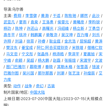
导演:乌尔善
主演:
费翔
/
李雪健
/
黄渤
/
于适
/
陈牧驰
/
娜然
/
此沙
/
武亚凡
/
夏雨
/
袁泉
/
王洛勇
/
侯雯元
/
黄曦彦
/
李昀锐
/
杨玏
/
陈坤
/
许还山
/
高曙光
/
冯绍峰
/
杨立新
/
丁勇岱
/
高冬平
/
徐冲
/
韩鹏翼
/
单敬尧
/
吴汉坤
/
百力嘎
/
刘乐
/
许翔
/
刘涵
/
徐菲
/
孙睿
/
耿业庭
/
金志浩
/
屈愉超
/
黄涛
/
樊汶东
/
姜宝成
/
阿仁·阿合买提别克
/
米铁增
/
僧格仁钦
/
马文忠
/
宁文彤
/
张晶伟
/
杨添皓
/
李泽宇
/
夏晨旭
/
宋
宁峰
/
俞颖
/
吴超
/
杨大鹏
/
赵磊
/
张振煊
/
宋渡宇
/
文波
/
图门巴雅尔
/
慕晓博
/
春晓
/
其勒木格
/
张雪菡
/
钱波
/
巴雅尔图
/
吴兴国
/
那尔那茜
/
刘潮
/
张艺泷
/
孙煌辰
/
艾
力库
类型:
动作
/
战争
/
奇幻
/
古装
制片国家/地区:
中国大陆
上映日期:2023-07-20(中国大陆)/2023-07-15(大规模点
映)