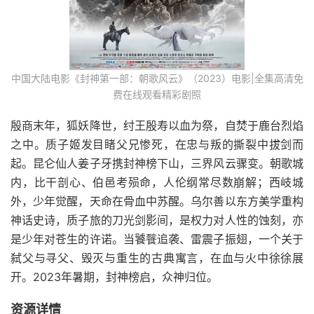
中国大陆电影《封神第一部：朝歌风云》（2023）电影|全集高清免
费在线观看精彩剧照
殷商末年，狐妖降世，纣王殷寿以血为祭，自焚于鹿台烈焰
之中。质子姬发目睹父兄惨死，在忠与叛的撕裂中拔剑而
起。昆仑仙人姜子牙携封神榜下山，三界风云骤变。朝歌城
内，比干剖心、伯邑考殒命，人伦纲常尽数崩解；西岐城
外，少年觉醒，天命在骨血中苏醒。乌尔善以东方美学重构
神话史诗，质子旅的刀光剑影间，是权力对人性的蚀刻，亦
是少年对苍生的许诺。当饕餮追袭、雷震子振翅，一个关于
弑父与寻父、毁灭与重生的古典寓言，在血与火中徐徐展
开。2023年暑期，封神榜启，众神归位。
资源详情