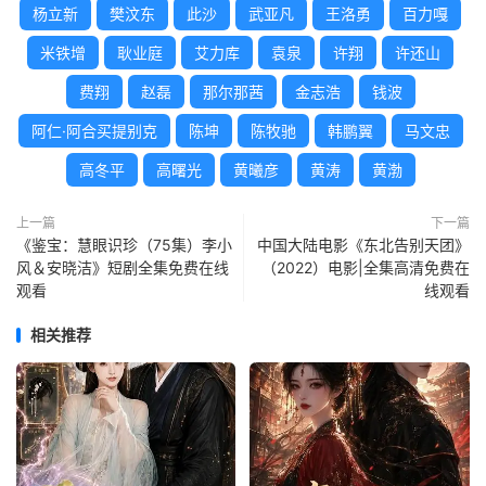
杨立新
樊汶东
此沙
武亚凡
王洛勇
百力嘎
米铁增
耿业庭
艾力库
袁泉
许翔
许还山
费翔
赵磊
那尔那茜
金志浩
钱波
阿仁·阿合买提别克
陈坤
陈牧驰
韩鹏翼
马文忠
高冬平
高曙光
黄曦彦
黄涛
黄渤
上一篇
下一篇
《鉴宝：慧眼识珍（75集）李小
中国大陆电影《东北告别天团》
风＆安晓洁》短剧全集免费在线
（2022）电影|全集高清免费在
观看
线观看
相关推荐