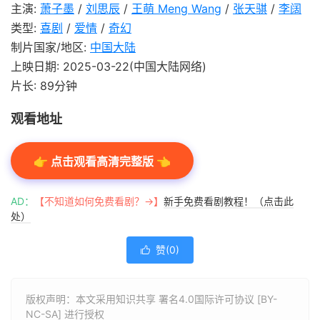
主演:
萧子墨
/
刘思辰
/
王萌 Meng Wang
/
张天骐
/
李阔
类型:
喜剧
/
爱情
/
奇幻
制片国家/地区:
中国大陆
上映日期: 2025-03-22(中国大陆网络)
片长: 89分钟
观看地址
👉 点击观看高清完整版 👈
AD：
【不知道如何免费看剧？→】
新手免费看剧教程！（点击此
处）
赞(
0
)

版权声明：本文采用知识共享 署名4.0国际许可协议 [BY-
NC-SA] 进行授权