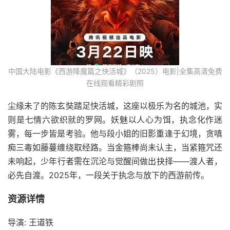
中国大陆电影《西游降魔篇之快活城》（2025）电影|全集高清免费
在线观看精彩剧照
尘缘未了的陈玄奘踏足快活城，这座以极乐为名的城池，实
则是七情六欲织就的罗网。妖魅以人心为饵，执念化作迷
雾，每一步皆是考验。他与段小姐的旧影重逢于幻境，贪嗔
痴三毒如藤蔓缠绕取经路。当金箍棒尚未认主，当紧箍咒还
未响起，少年行者需在沉沦与觉醒间做出抉择——渡人者，
必先自渡。2025年，一段关于执念与放下的西游前传。
资源详情
导演: 王道铁