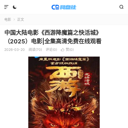



电影
正文

中国大陆电影《西游降魔篇之快活城》
（2025）电影|全集高清免费在线观看
2026-03-20
阅读(
70
)
评论(0)
赞(
0
)
