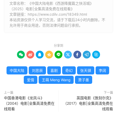
文章名称：《中国大陆电影《西游降魔篇之快活城》
（2025）电影|全集高清免费在线观看》
文章链接：
https://www.cdilv.com/18349.html
本站资源仅供个人学习交流，请于下载后24小时内删除，不
允许用于商业用途，否则法律问题自行承担。
分享到









中国大陆
刘思辰
喜剧
奇幻
张天骐
李阔
爱情
王萌 Meng Wang
萧子墨
上一篇
下一篇
中国香港电影《龙凤斗》
英国电影《敦刻尔克》
（2004）电影|全集高清免费在
（2017）电影|全集高清免费在
线观看
线观看