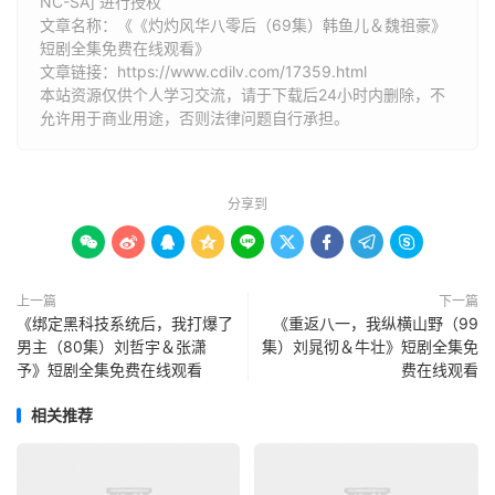
NC-SA] 进行授权
文章名称：《《灼灼风华八零后（69集）韩鱼儿＆魏祖豪》
短剧全集免费在线观看》
文章链接：
https://www.cdilv.com/17359.html
本站资源仅供个人学习交流，请于下载后24小时内删除，不
允许用于商业用途，否则法律问题自行承担。
分享到









上一篇
下一篇
《绑定黑科技系统后，我打爆了
《重返八一，我纵横山野（99
男主（80集）刘哲宇＆张潇
集）刘晁彻＆牛壮》短剧全集免
予》短剧全集免费在线观看
费在线观看
相关推荐