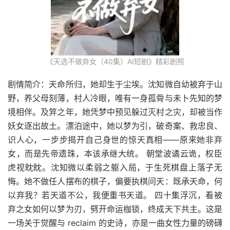
《天选不做弃女（40集）AI短剧》精彩剧照
剧情简介：天命所归，她却生于尘埃。沈知微自幼被弃于山
野，养父母刻薄，村人冷眼，唯有一身孤骨与未卜先知的梦
境相伴。及笄之年，她凭梦中预见躲过灭村之灾，却被当作
妖女逐出故土。漂泊途中，她以梦为引，破奇案、救忠良、
识人心，一步步揭开自己身世的惊天真相——原来她非弃
女，而是先帝遗珠，本该承继大统。 朝堂波谲云诡，权臣
虎视眈眈。沈知微以柔弱之躯入局，于生死棋盘上落子无
悔。她不做任人摆布的棋子，偏要执棋问天：既承天命，何
以弃我？若天道不公，我便重书天道。 四十集浮沉，看被
弃之女如何以梦为刃，劈开命运枷锁，终成天下共主。这是
一场关于觉醒与 reclaim 的史诗，亦是一曲女性力量的磅礴