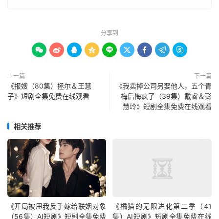
分享到









上一篇
下一篇
《报嫂（80集）拯尔＆王慧
《我卖掉公司另娶他人，五个青
子》短剧全集免费在线观看
梅后悔疯了（39集）戴睿＆彭
慧玲》短剧全集免费在线观看
相关推荐
《开局被甩我反手嫁给联姻对象
《橘猫的无限进化第二季（41
（56集）AI短剧》短剧全集免费
集）AI短剧》短剧全集免费在线