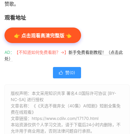
赞歌。
观看地址
👉 点击观看高清完整版 👈
AD：
【不知道如何免费看剧？→】
新手免费看剧教程！（点击此
处）
赞(
0
)

版权声明：本文采用知识共享 署名4.0国际许可协议 [BY-
NC-SA] 进行授权
文章名称：《《天选不做弃女（40集）AI短剧》短剧全集免
费在线观看》
文章链接：
https://www.cdilv.com/17170.html
本站资源仅供个人学习交流，请于下载后24小时内删除，不
允许用于商业用途，否则法律问题自行承担。