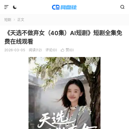



短剧
正文

《天选不做弃女（40集）AI短剧》短剧全集免
费在线观看
2026-03-05
阅读(
12
)
评论(0)
赞(
0
)
