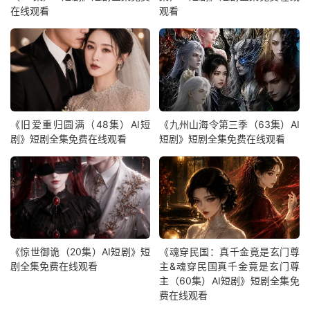
在线观看
观看
《旧爱重归圆满（48集）AI短
《九州山海令第三季（63集）AI
剧》短剧全集免费在线观看
短剧》短剧全集免费在线观看
《惊世御诡（20集）AI短剧》短
《魂穿民国：真千金竟是玄门尊
剧全集免费在线观看
主&魂穿民国真千金竟是玄门尊
主（60集）AI短剧》短剧全集免
费在线观看