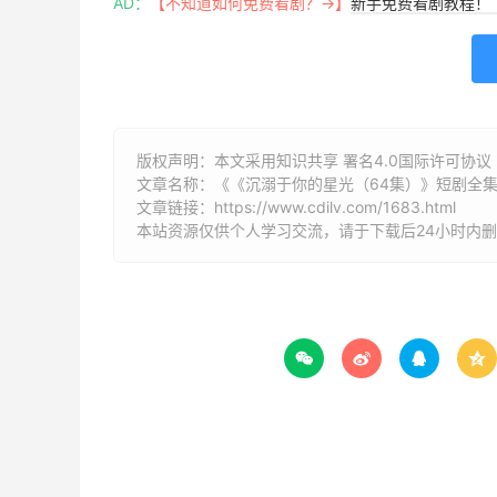
AD：
【不知道如何免费看剧？→】
新手免费看剧教程！
版权声明：本文采用知识共享 署名4.0国际许可协议 [B
文章名称：《《沉溺于你的星光（64集）》短剧全
文章链接：
https://www.cdilv.com/1683.html
本站资源仅供个人学习交流，请于下载后24小时内



