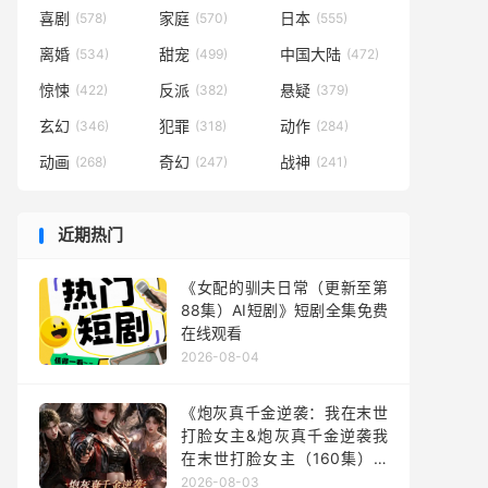
喜剧
家庭
日本
(578)
(570)
(555)
离婚
甜宠
中国大陆
(534)
(499)
(472)
惊悚
反派
悬疑
(422)
(382)
(379)
玄幻
犯罪
动作
(346)
(318)
(284)
动画
奇幻
战神
(268)
(247)
(241)
近期热门
《女配的驯夫日常（更新至第
88集）AI短剧》短剧全集免费
在线观看
2026-08-04
《炮灰真千金逆袭：我在末世
打脸女主&炮灰真千金逆袭我
在末世打脸女主（160集）AI
短剧》短剧全集免费在线观看
2026-08-03