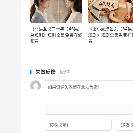
《命运互换二十年（45集）
《唐小虎点鱼头（64集）
AI短剧》短剧全集免费在线
短剧》短剧全集免费在
观看
看
失效反馈
抢沙发