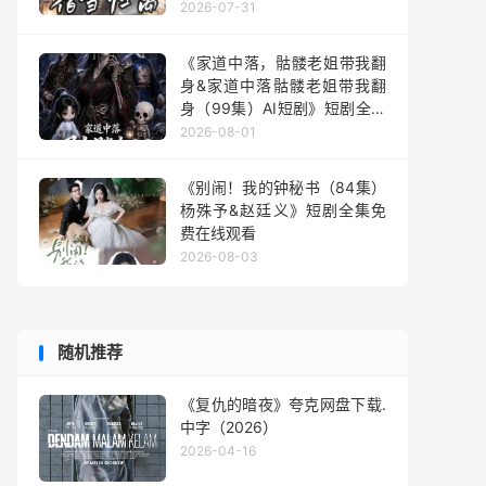
2026-07-31
《家道中落，骷髅老姐带我翻
身&家道中落骷髅老姐带我翻
身（99集）AI短剧》短剧全集
免费在线观看
2026-08-01
《别闹！我的钟秘书（84集）
杨殊予&赵廷义》短剧全集免
费在线观看
2026-08-03
随机推荐
《复仇的暗夜》夸克网盘下载.
中字（2026）
2026-04-16