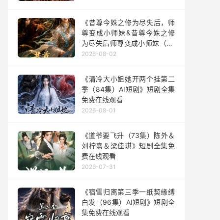
《昔尊今姝之修为尽失后，师
尊变成小师妹&昔尊今姝之修
为尽失后师尊变成小师妹（67
集）AI短剧》短剧全集免费在
2026-08-02
线观看
《清冷大小姐她开两个挂第二
季（84集）AI短剧》短剧全集
免费在线观看
2026-08-01
《道爷要飞升（73集）陈外＆
刘柠熹＆梁佳琪》短剧全集免
费在线观看
2026-07-31
《宿雪归离第三季一纸契缘缚
白发（96集）AI短剧》短剧全
集免费在线观看