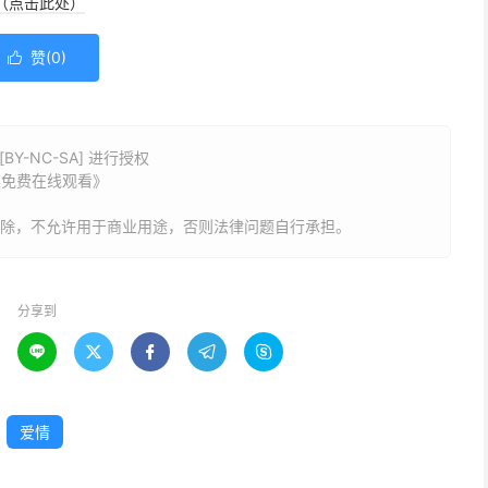
（点击此处）
赞(
0
)

Y-NC-SA] 进行授权
集免费在线观看》
删除，不允许用于商业用途，否则法律问题自行承担。
分享到





爱情