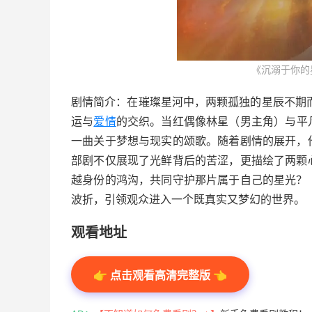
《沉溺于你的
剧情简介：在璀璨星河中，两颗孤独的星辰不期
运与
爱情
的交织。当红偶像林星（男主角）与平
一曲关于梦想与现实的颂歌。随着剧情的展开，
部剧不仅展现了光鲜背后的苦涩，更描绘了两颗
越身份的鸿沟，共同守护那片属于自己的星光？
波折，引领观众进入一个既真实又梦幻的世界。
观看地址
👉 点击观看高清完整版 👈