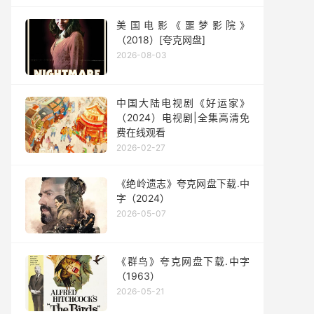
美国电影《噩梦影院》
（2018）[夸克网盘]
2026-08-03
中国大陆电视剧《好运家》
（2024）电视剧|全集高清免
费在线观看
2026-02-27
《绝岭遗志》夸克网盘下载.中
字（2024）
2026-05-07
《群鸟》夸克网盘下载.中字
（1963）
2026-05-21