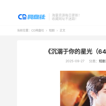
海量资源每日更新！
收藏网址不迷路！
当前位置：
CD网盘社
短剧
正文


《沉溺于你的星光（6
2025-09-27
分类：
短剧