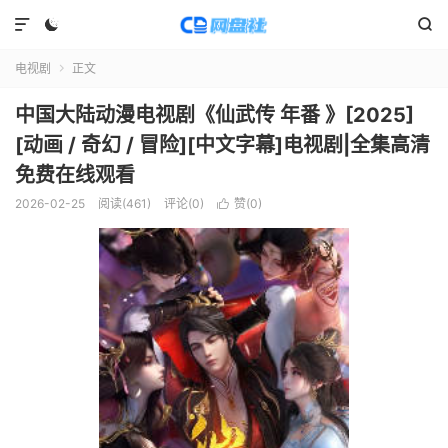



电视剧
正文

中国大陆动漫电视剧《仙武传 年番 》[2025]
[动画 / 奇幻 / 冒险][中文字幕]电视剧|全集高清
免费在线观看
2026-02-25
阅读(
461
)
评论(0)
赞(
0
)
