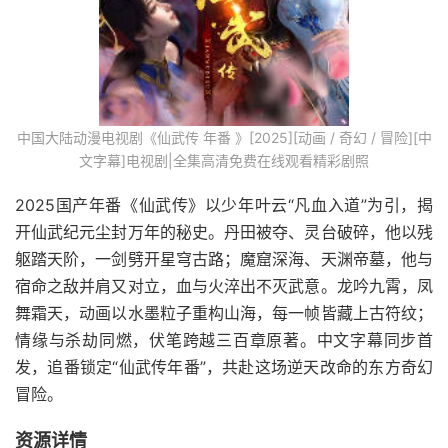
中国大陆动漫电视剧《仙武传 年番 》[2025][动画 / 奇幻 / 冒险][中
文字幕]电视剧|全集高清免费在线观看精彩剧照
2025国产年番《仙武传》以少年叶云“凡血入道”为引，揭
开仙武纪元尘封万年的秘史。丹田被夺、灵台破碎，他以残
躯踏天阶，一剑劈开星穹古路；魔窟深海、天渊帝墓，他与
宿命之敌并肩又对立，血与火淬出不灭武意。龙吟九霄，凤
舞霜天，动画以水墨粒子重构山海，每一帧皆藏上古符纹；
情缘与杀劫同燃，伏笔跨越三百章原著。中文字幕同步首
发，追番锁定“仙武传年番”，共赴这场逆天改命的东方奇幻
冒险。
资源详情