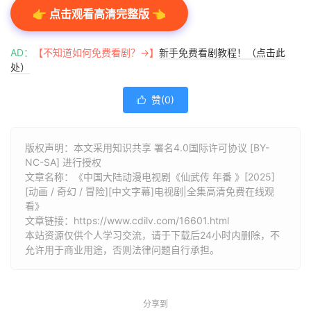
👉 点击观看高清完整版 👈
AD：
【不知道如何免费看剧？→】
新手免费看剧教程！（点击此
处）
赞(
0
)

版权声明：本文采用知识共享 署名4.0国际许可协议 [BY-
NC-SA] 进行授权
文章名称：《中国大陆动漫电视剧《仙武传 年番 》[2025]
[动画 / 奇幻 / 冒险][中文字幕]电视剧|全集高清免费在线观
看》
文章链接：
https://www.cdilv.com/16601.html
本站资源仅供个人学习交流，请于下载后24小时内删除，不
允许用于商业用途，否则法律问题自行承担。
分享到