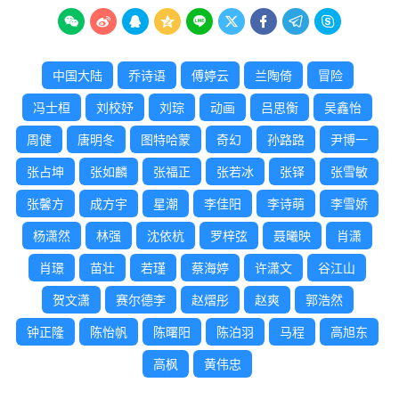









中国大陆
乔诗语
傅婷云
兰陶倚
冒险
冯士桓
刘校妤
刘琮
动画
吕思衡
吴鑫怡
周健
唐明冬
图特哈蒙
奇幻
孙路路
尹博一
张占坤
张如麟
张福正
张若冰
张铎
张雪敏
张馨方
成方宇
星潮
李佳阳
李诗萌
李雪娇
杨潇然
林强
沈依杭
罗梓弦
聂曦映
肖潇
肖璟
苗壮
若瑾
蔡海婷
许潇文
谷江山
贺文潇
赛尔德李
赵熠彤
赵爽
郭浩然
钟正隆
陈怡帆
陈曙阳
陈泊羽
马程
高旭东
高枫
黄伟忠