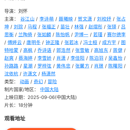
导演：刘怀
主演：
谷江山
/
李诗萌
/
聂曦映
/
贺文潇
/
刘校妤
/
张占
坤
/
刘琮
/
马程
/
张福正
/
苗壮
/
林强
/
赵熠彤
/
张铎
/
吕
思衡
/
兰陶倚
/
张如麟
/
陈怡帆
/
尹博一
/
若瑾
/
赛尔德李
/
傅婷云
/
唐明冬
/
钟正隆
/
张若冰
/
冯士桓
/
成方宇
/
图
特哈蒙
/
高枫
/
乔诗语
/
郭浩然
/
张雪敏
/
高旭东
/
周健
/
赵爽
/
蔡海婷
/
李雪娇
/
肖潇
/
李佳阳
/
陈泊羽
/
吴鑫怡
/
孙路路
/
星潮
/
罗梓弦
/
黄伟忠
/
张馨方
/
肖璟
/
陈曙阳
/
沈依杭
/
许潇文
/
杨潇然
类型：
动画
/
奇幻
/
冒险
制片国家/地区：
中国大陆
上映日期：2025-09-06(中国大陆)
片长：18分钟
观看地址