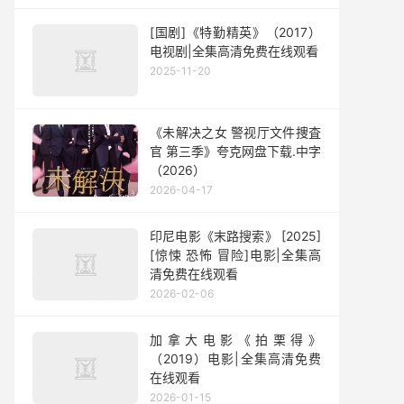
[国剧]《特勤精英》（2017）
电视剧|全集高清免费在线观看
2025-11-20
《未解决之女 警视厅文件捜査
官 第三季》夸克网盘下载.中字
（2026）
2026-04-17
印尼电影《末路搜索》 [2025]
[惊悚 恐怖 冒险]电影|全集高
清免费在线观看
2026-02-06
加拿大电影《拍栗得》
（2019）电影|全集高清免费
在线观看
2026-01-15