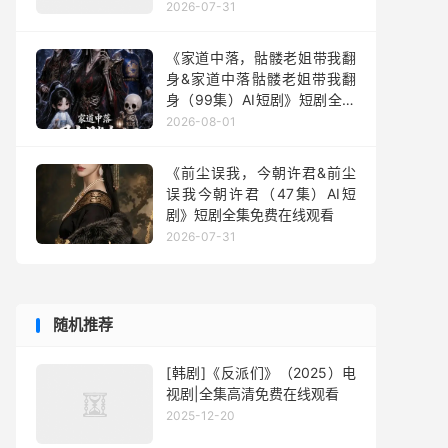
2026-07-31
《家道中落，骷髅老姐带我翻
身&家道中落骷髅老姐带我翻
身（99集）AI短剧》短剧全集
免费在线观看
2026-08-01
《前尘误我，今朝许君&前尘
误我今朝许君（47集）AI短
剧》短剧全集免费在线观看
2026-07-31
随机推荐
[韩剧]《反派们》（2025）电
视剧|全集高清免费在线观看
2025-12-20