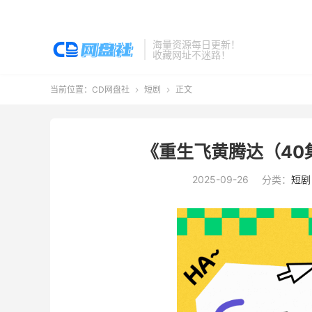
海量资源每日更新！
收藏网址不迷路！
当前位置：
CD网盘社
短剧
正文


《重生飞黄腾达（40
2025-09-26
分类：
短剧