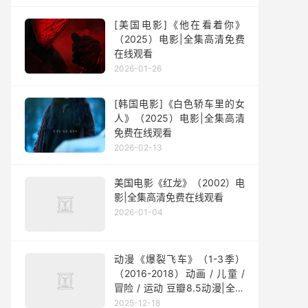
[美国电影]《他在看着你》
（2025）电影|全集高清免费
在线观看
2026-01-26
[韩国电影]《白色轿车里的女
人》（2025）电影|全集高清
免费在线观看
2026-02-13
美国电影《红龙》（2002）电
影|全集高清免费在线观看
2026-01-04
动漫《爆裂飞车》（1-3季）
（2016-2018）动画 / 儿童 /
冒险 / 运动 豆瓣8.5动漫|全集
高清免费在线观看
2025-12-18