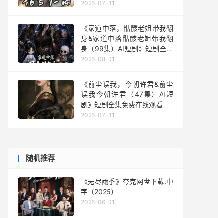
2026-07-31
《家道中落，骷髅老姐带我翻
身&家道中落骷髅老姐带我翻
身（99集）AI短剧》短剧全集
免费在线观看
2026-08-01
《前尘误我，今朝许君&前尘
误我今朝许君（47集）AI短
剧》短剧全集免费在线观看
2026-07-31
随机推荐
《无尽雨季》夸克网盘下载.中
字（2025）
2026-06-01