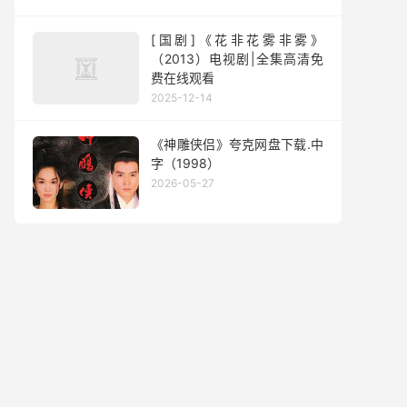
[国剧]《花非花雾非雾》
（2013）电视剧|全集高清免
费在线观看
2025-12-14
《神雕侠侣》夸克网盘下载.中
字（1998）
2026-05-27