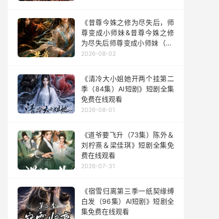
《昔尊今姝之修为尽失后，师
尊变成小师妹&昔尊今姝之修
为尽失后师尊变成小师妹（67
集）AI短剧》短剧全集免费在
2026-08-02
线观看
《清冷大小姐她开两个挂第二
季（84集）AI短剧》短剧全集
免费在线观看
2026-08-01
《道爷要飞升（73集）陈外＆
刘柠熹＆梁佳琪》短剧全集免
费在线观看
2026-07-31
《宿雪归离第三季一纸契缘缚
白发（96集）AI短剧》短剧全
集免费在线观看