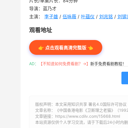
片长/单集片长：84分钟
导演：蓝乃才
主演：
李子雄
/
伍咏薇
/
叶蕴仪
/
刘兆铭
/
刘锡
观看地址
👉 点击观看高清完整版 👈
AD：
【不知道如何免费看剧？→】
新手免费看剧教程！
版权声明：本文采用知识共享 署名4.0国际许可协议 [B
文章名称：《中国香港电影《卫斯理之老猫》（199
文章链接：
https://www.cdilv.com/15668.html
本站资源仅供个人学习交流，请于下载后24小时内