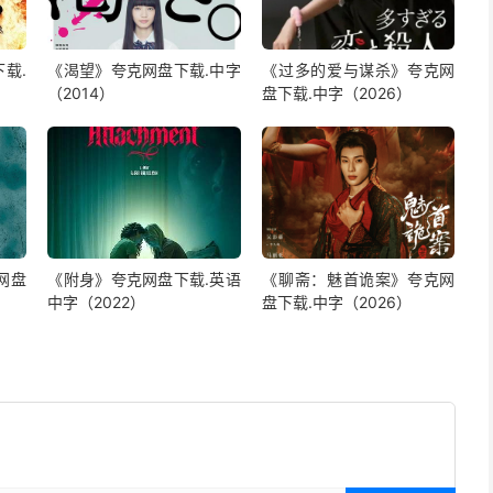
载.
《渴望》夸克网盘下载.中字
《过多的爱与谋杀》夸克网
（2014）
盘下载.中字（2026）
网盘
《附身》夸克网盘下载.英语
《聊斋：魅首诡案》夸克网
中字（2022）
盘下载.中字（2026）