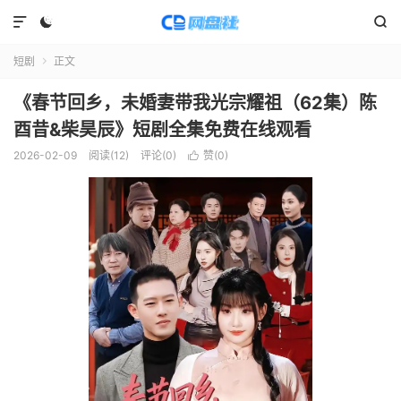



短剧
正文

《春节回乡，未婚妻带我光宗耀祖（62集）陈
酉昔&柴昊辰》短剧全集免费在线观看
2026-02-09
阅读(
12
)
评论(0)
赞(
0
)
