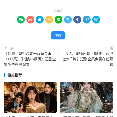
分享到









逆袭
上一篇
下一篇
《赶海：妈祖赐她一双黄金眼
《请，国师还朝（88集）武飞
（117集）朱佳琪&杨芳》短剧全
宏&千婵》短剧全集免费在线观
集免费在线观看
看
相关推荐