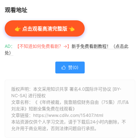
观看地址
👉 点击观看高清完整版 👈
AD：
【不知道如何免费看剧？→】
新手免费看剧教程！（点击此
处）
赞(
0
)

版权声明：本文采用知识共享 署名4.0国际许可协议 [BY-
NC-SA] 进行授权
文章名称：《《年终被裁，我靠赔偿财务自由（75集）爪爪&
刘龙泽》短剧全集免费在线观看》
文章链接：
https://www.cdilv.com/15407.html
本站资源仅供个人学习交流，请于下载后24小时内删除，不
允许用于商业用途，否则法律问题自行承担。