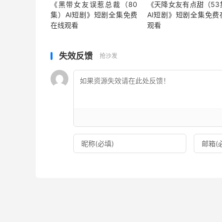
《黑带女友误惹总裁（80
《天降女友有点甜（53
集）AI短剧》短剧全集免费
AI短剧》短剧全集免费
在线观看
观看
失效反馈
抢沙发