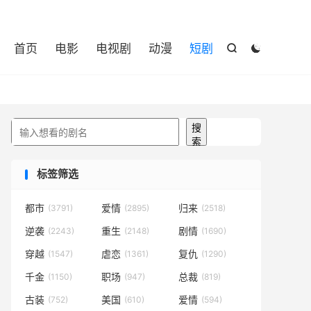

首页
电影
电视剧
动漫
短剧


搜索
搜
索
标签筛选
都市
爱情
归来
(3791)
(2895)
(2518)
逆袭
重生
剧情
(2243)
(2148)
(1690)
穿越
虐恋
复仇
(1547)
(1361)
(1290)
千金
职场
总裁
(1150)
(947)
(819)
古装
美国
爱情
(752)
(610)
(594)