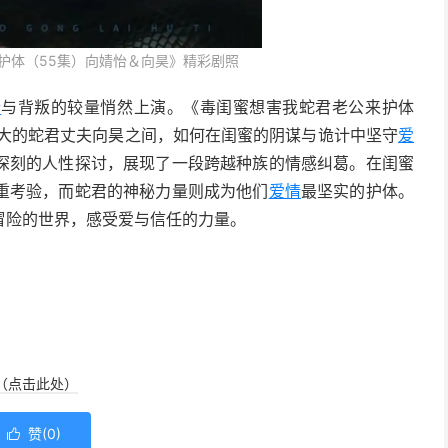
护体（55集）向婧怡＆向昊》精彩剧照
情
与背叛的较量悄然上演。《毒闺蜜想害我蛇君老公来护体
强大的蛇君丈夫向昊之间，如何在闺蜜的阴谋与诡计中坚守
爱
深刻的人性探讨，展现了一段跨越种族的情感纠葛。在闺蜜
重考验，而蛇君的神秘力量则成为他们
爱情
最坚实的护体。
冒险的世界，感受爱与信任的力量。
（点击此处）
赞(
0
)
