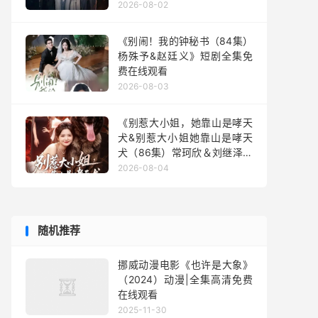
2026-08-02
《别闹！我的钟秘书（84集）
杨殊予&赵廷义》短剧全集免
费在线观看
2026-08-03
《别惹大小姐，她靠山是哮天
犬&别惹大小姐她靠山是哮天
犬（86集）常珂欣＆刘继泽》
短剧全集免费在线观看
2026-08-04
随机推荐
挪威动漫电影《也许是大象》
（2024）动漫|全集高清免费
在线观看
2025-11-30