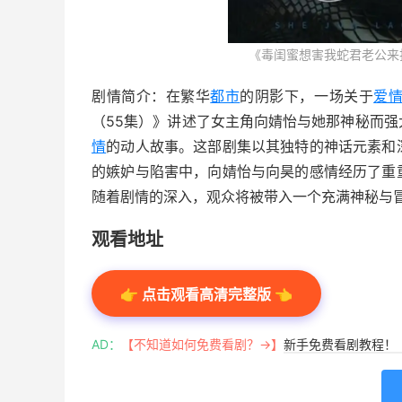
《毒闺蜜想害我蛇君老公来
剧情简介：在繁华
都市
的阴影下，一场关于
爱
（55集）》讲述了女主角向婧怡与她那神秘而
情
的动人故事。这部剧集以其独特的神话元素和
的嫉妒与陷害中，向婧怡与向昊的感情经历了重
随着剧情的深入，观众将被带入一个充满神秘与
观看地址
👉 点击观看高清完整版 👈
AD：
【不知道如何免费看剧？→】
新手免费看剧教程！