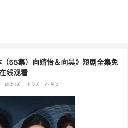
（55集）向婧怡＆向昊》短剧全集免
在线观看
阅读(
18
)
评论(0)
赞(
0
)
