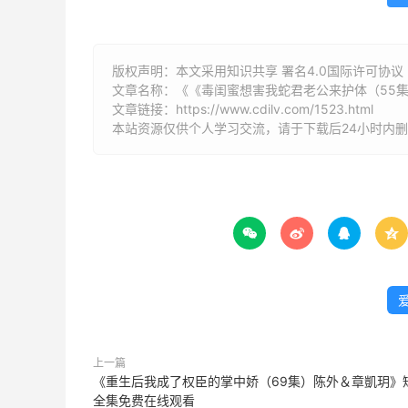
版权声明：本文采用知识共享 署名4.0国际许可协议 [B
文章名称：《《毒闺蜜想害我蛇君老公来护体（55
文章链接：
https://www.cdilv.com/1523.html
本站资源仅供个人学习交流，请于下载后24小时内




上一篇
《重生后我成了权臣的掌中娇（69集）陈外＆章凱玥》
全集免费在线观看