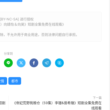
Y-NC-SA] 进行授权
集）向婧怡＆向昊》短剧全集免费在线观看》
删除，不允许用于商业用途，否则法律问题自行承担。
分享到





爱情
都市
下一篇
短剧
《帝妃荒野筑粮仓（59集）李珊&曾希瑭》短剧全集免费在
线观看