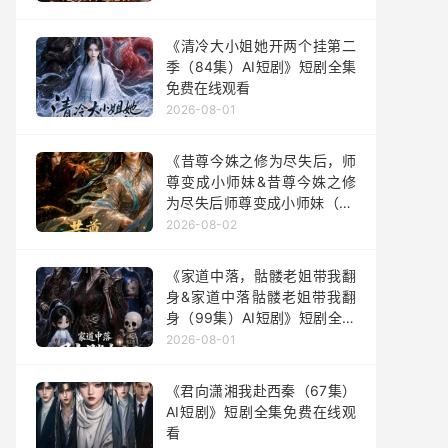
《清冷大小姐她开两个挂第二
季（84集）AI短剧》短剧全集
免费在线观看
2026-08-01
《昔尊今姝之修为尽失后，师
尊变成小师妹&昔尊今姝之修
为尽失后师尊变成小师妹（67
集）AI短剧》短剧全集免费在
2026-08-02
线观看
《家道中落，骷髅老姐带我翻
身&家道中落骷髅老姐带我翻
身（99集）AI短剧》短剧全集
免费在线观看
2026-08-01
《君向潇湘我赴西秦（67集）
AI短剧》短剧全集免费在线观
看