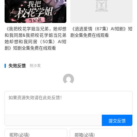
《我把校花学姐当兄弟，她却想
《逃逃爱情（67集）AI短剧》短
和我同居&我把校花学姐当兄弟
剧全集免费在线观看
她却想和我同居（50集）AI短
剧》短剧全集免费在线观看
失效反馈
抢沙发
提交反馈