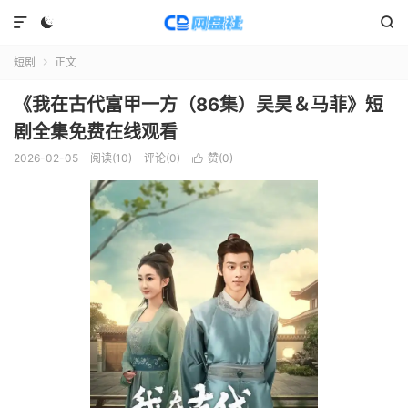



短剧
正文

《我在古代富甲一方（86集）吴昊＆马菲》短
剧全集免费在线观看
2026-02-05
阅读(
10
)
评论(0)
赞(
0
)
