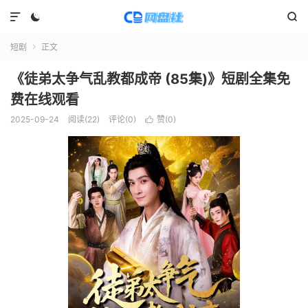



短剧
正文

《徒弟太争气乱教都成帝 (85集)》短剧全集免
费在线观看
2025-09-24
阅读(
22
)
评论(0)
赞(
0
)
