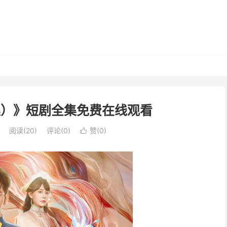
集）》短剧全集免费在线观看
阅读(
20
)
评论(0)
赞(
0
)
