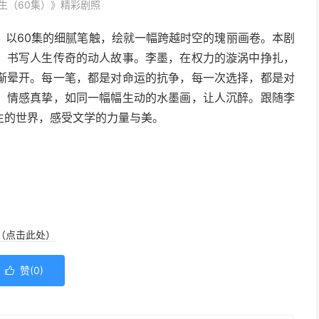
生（60集）》精彩剧照
》以60集的细腻笔触，绘就一幅跨越时空的瑰丽画卷。本剧
，书写人生传奇的动人故事。李墨，在权力的漩涡中挣扎，
渐晕开。每一笔，都是对命运的抗争，每一次选择，都是对
，情感真挚，如同一幅幅生动的水墨画，让人沉醉。跟随李
生的世界，感受文学的力量与美。
（点击此处）
赞(
0
)
