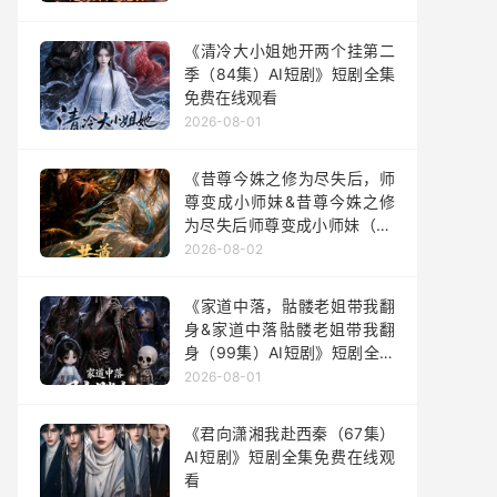
《清冷大小姐她开两个挂第二
季（84集）AI短剧》短剧全集
免费在线观看
2026-08-01
《昔尊今姝之修为尽失后，师
尊变成小师妹&昔尊今姝之修
为尽失后师尊变成小师妹（67
集）AI短剧》短剧全集免费在
2026-08-02
线观看
《家道中落，骷髅老姐带我翻
身&家道中落骷髅老姐带我翻
身（99集）AI短剧》短剧全集
免费在线观看
2026-08-01
《君向潇湘我赴西秦（67集）
AI短剧》短剧全集免费在线观
看