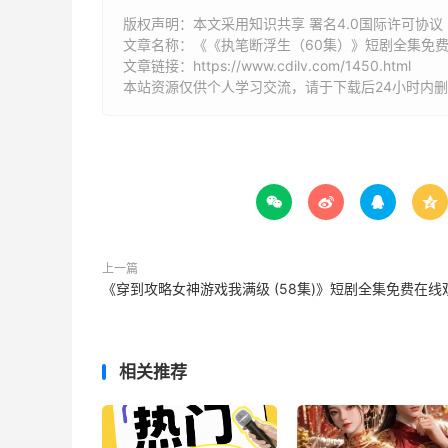
版权声明：本文采用知识共享 署名4.0国际许可协议 [B
文章名称：《《执笔断浮生（60集）》短剧全集免
文章链接：
https://www.cdilv.com/1450.html
本站资源仅供个人学习交流，请于下载后24小时内




上一篇
《穿到攻略女神游戏我满级 (58集)》短剧全集免费在线
相关推荐