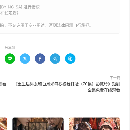
Y-NC-SA] 进行授权
费在线观看》
删除，不允许用于商业用途，否则法律问题自行承担。
分享到





下一篇
观看
《重生后男友和白月光每秒被我打脸（70集）彭慧玲》短剧
全集免费在线观看