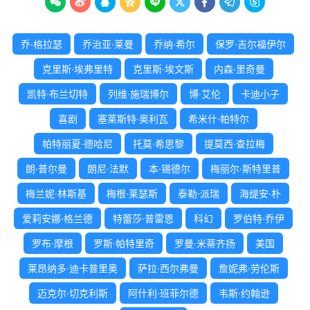









乔·格拉瑟
乔治亚·莱曼
乔纳·希尔
保罗·吉尔福伊尔
克里斯·埃弗里特
克里斯·埃文斯
内森·里奇曼
凯特·布兰切特
列维·施瑞博尔
博·艾伦
卡迪小子
喜剧
塞莱斯特·奥利瓦
希米什·帕特尔
帕特丽夏·德哈尼
托莫·希思黎
提莫西·查拉梅
朗·普尔曼
朗尼·法默
本·锡德尔
梅丽尔·斯特里普
梅兰妮·林斯基
梅根·莱瑟斯
泰勒·派瑞
海缇安·朴
爱莉安娜·格兰德
特蕾莎·普雷恩
科幻
罗伯特·乔伊
罗布·摩根
罗斯·帕特里奇
罗曼·米蒂齐扬
美国
莱昂纳多·迪卡普里奥
萨拉·西尔弗曼
詹妮弗·劳伦斯
迈克尔·切克利斯
阿什利·班菲尔德
韦斯·约翰逊