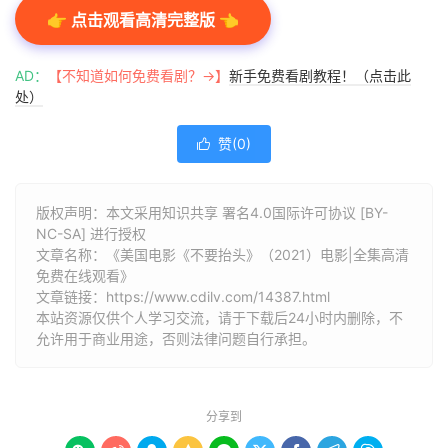
👉 点击观看高清完整版 👈
AD：
【不知道如何免费看剧？→】
新手免费看剧教程！（点击此
处）
赞(
0
)

版权声明：本文采用知识共享 署名4.0国际许可协议 [BY-
NC-SA] 进行授权
文章名称：《美国电影《不要抬头》（2021）电影|全集高清
免费在线观看》
文章链接：
https://www.cdilv.com/14387.html
本站资源仅供个人学习交流，请于下载后24小时内删除，不
允许用于商业用途，否则法律问题自行承担。
分享到