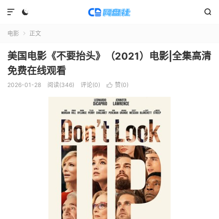



电影
正文

美国电影《不要抬头》（2021）电影|全集高清
免费在线观看
2026-01-28
阅读(
346
)
评论(0)
赞(
0
)
