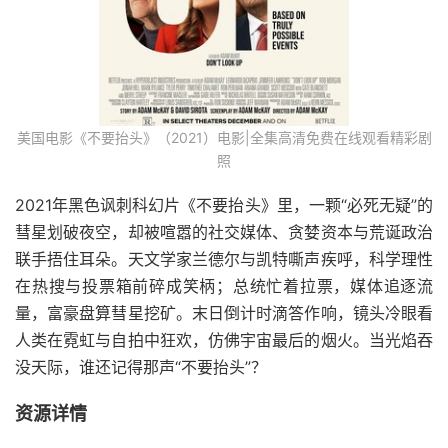
美国电影《不要抬头》（2021）电影|全集高清免费在线观看精彩剧
照
2021年黑色讽刺科幻片《不要抬头》里，一颗“必死无疑”的
彗星划破夜空，却被喧嚣的社交媒体、贪婪资本与荒诞政治
联手捂住耳朵。天文学家兰德尔与凯特嘶声疾呼，科学理性
在热搜与投票箱前碎成笑柄；总统忙着拉票，媒体追逐流
量，富豪盘算彗星挖矿。末日倒计时滴答作响，镜头冷眼看
人类在霓虹与自拍中狂欢，仿佛宇宙最后的烟火。当光焰吞
没天际，谁还记得那声“不要抬头”？
资源详情