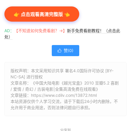
👉 点击观看高清完整版 👈
AD：
【不知道如何免费看剧？→】
新手免费看剧教程！（点击此
处）
赞(
0
)

版权声明：本文采用知识共享 署名4.0国际许可协议 [BY-
NC-SA] 进行授权
文章名称：《中国大陆电影《越光宝盒》2010 豆瓣5.2 喜剧
/ 爱情 / 奇幻 / 古装电影|全集高清免费在线观看》
文章链接：
https://www.cdilv.com/13872.html
本站资源仅供个人学习交流，请于下载后24小时内删除，不
允许用于商业用途，否则法律问题自行承担。
分享到