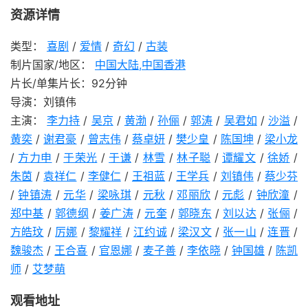
资源详情
类型：
喜剧
/
爱情
/
奇幻
/
古装
制片国家/地区：
中国大陆,中国香港
片长/单集片长：92分钟
导演：刘镇伟
主演：
李力持
/
吴京
/
黄渤
/
孙俪
/
郭涛
/
吴君如
/
沙溢
/
黄奕
/
谢君豪
/
曾志伟
/
蔡卓妍
/
樊少皇
/
陈国坤
/
梁小龙
/
方力申
/
于荣光
/
于谦
/
林雪
/
林子聪
/
谭耀文
/
徐娇
/
朱茵
/
袁祥仁
/
李健仁
/
王祖蓝
/
王学兵
/
刘镇伟
/
蔡少芬
/
钟镇涛
/
元华
/
梁咏琪
/
元秋
/
邓丽欣
/
元彪
/
钟欣潼
/
郑中基
/
郭德纲
/
姜广涛
/
元奎
/
郭晓东
/
刘以达
/
张俪
/
方皓玟
/
厉娜
/
黎耀祥
/
江约诚
/
梁汉文
/
张一山
/
连晋
/
魏骏杰
/
王合喜
/
官恩娜
/
麦子善
/
李依晓
/
钟国雄
/
陈凯
师
/
艾梦萌
观看地址