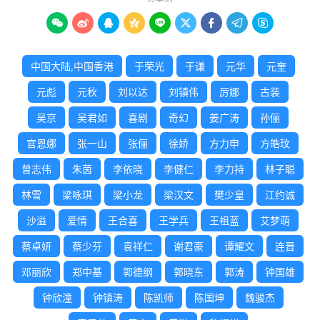









中国大陆,中国香港
于荣光
于谦
元华
元奎
元彪
元秋
刘以达
刘镇伟
厉娜
古装
吴京
吴君如
喜剧
奇幻
姜广涛
孙俪
官恩娜
张一山
张俪
徐娇
方力申
方皓玟
曾志伟
朱茵
李依晓
李健仁
李力持
林子聪
林雪
梁咏琪
梁小龙
梁汉文
樊少皇
江约诚
沙溢
爱情
王合喜
王学兵
王祖蓝
艾梦萌
蔡卓妍
蔡少芬
袁祥仁
谢君豪
谭耀文
连晋
邓丽欣
郑中基
郭德纲
郭晓东
郭涛
钟国雄
钟欣潼
钟镇涛
陈凯师
陈国坤
魏骏杰