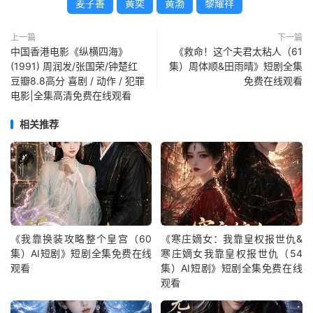
麦子善
黄奕
黄渤
黎耀祥
上一篇
下一篇
中国香港电影《纵横四海》
《救命！这个夫君太粘人（61
(1991) 周润发/张国荣/钟楚红
集）周体顺&田雨晴》短剧全集
豆瓣8.8高分 喜剧 / 动作 / 犯罪
免费在线观看
电影|全集高清免费在线观看
相关推荐
《我靠换装攻略整个皇宫（60
《寒庄嫡女：我靠皇权报世仇&
集）AI短剧》短剧全集免费在线
寒庄嫡女我靠皇权报世仇（54
观看
集）AI短剧》短剧全集免费在线
观看