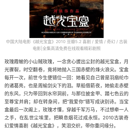
中国大陆电影《越光宝盒》2010 豆瓣5.2 喜剧 / 爱情 / 奇幻 / 古装
电影|全集高清免费在线观看精彩剧照
玫瑰霞帔的小山贼玫瑰，一念贪心拔出尘封的越光宝盒，月
光骤裂，时空翻卷，竟将她抛入三国赤壁的烽火浪尖。宝盒
每开一次，前世今生便错位一回：她看见自己曾是羽扇纶巾
的诸葛亮，也是周瑜剑尖下的泪。草船借箭夜，她偷走赤壁
的东风，只为带回到水帘洞前，与那位披金甲、踏七色云的
至尊宝并肩；却在转身间，把“我爱你”错写成诀别诗。当宝
盒最后一次阖上，玫瑰才懂，穿越千军万马，不过想牵一人
之手，在乱世尘埃里，把瞬息烟花过成永恒。2010古装奇
幻爱情喜剧《越光宝盒》，笑泪交织，带你重问缘分。