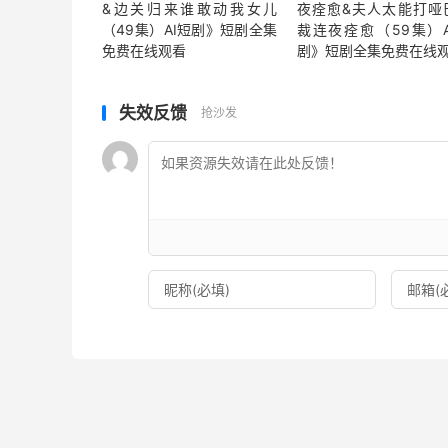
&边关归来谁敢动我女儿
夜痊愈&夫人太能打哑
（49集）AI短剧》短剧全集
裁连夜痊愈（59集）A
免费在线观看
剧》短剧全集免费在线
失效反馈
抢沙发