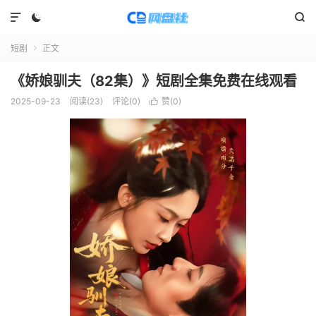



短剧
正文

《娇娘驯夫（82集）》短剧全集免费在线观看
2025-09-23
阅读(
23
)
评论(0)
赞(
0
)
