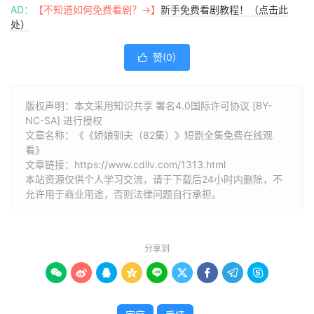
AD：
【不知道如何免费看剧？→】
新手免费看剧教程！（点击此
处）
赞(
0
)

版权声明：本文采用知识共享 署名4.0国际许可协议 [BY-
NC-SA] 进行授权
文章名称：《《娇娘驯夫（82集）》短剧全集免费在线观
看》
文章链接：
https://www.cdilv.com/1313.html
本站资源仅供个人学习交流，请于下载后24小时内删除，不
允许用于商业用途，否则法律问题自行承担。
分享到








