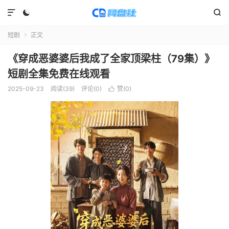



短剧
正文

《穿成恶婆婆后我成了全家顶梁柱（79集）》
短剧全集免费在线观看
2025-09-23
阅读(
39
)
评论(0)
赞(
0
)
