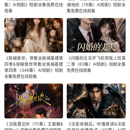
集）AI短剧》短剧全集免费在线
通地府（76集）AI短剧》短剧全
观看
集免费在线观看
《穿越兽世，带着全族搞基建第
《闪婚的丈夫开飞机带我上班第
四季&穿越兽世带着全族搞基建
二季（83集）AI短剧》短剧全集
第四季（346集）AI短剧》短剧
免费在线观看
全集免费在线观看
《当我遇见你（70集）王晨鹏&
《法医穿越后，听懂兽语&法医
田甜一》短剧全集免费在线观看
穿越后听懂兽语（60集）AI短