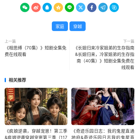









家庭
穿越
上一篇
下一篇
《相思缚（70集）》短剧全集免
《长姐归来冷家姐弟的生存指南
费在线观看
&长姐归来，冷家姐弟的生存指
南（40集）》短剧全集免费在
线观看
相关推荐
《疯娘逆袭，穿越宠崽！第三季
《奇迹乐园日志：我的鬼屋直通
&疯娘逆袭穿越宠崽第三季（117
地府&奇迹乐园日志我的鬼屋直