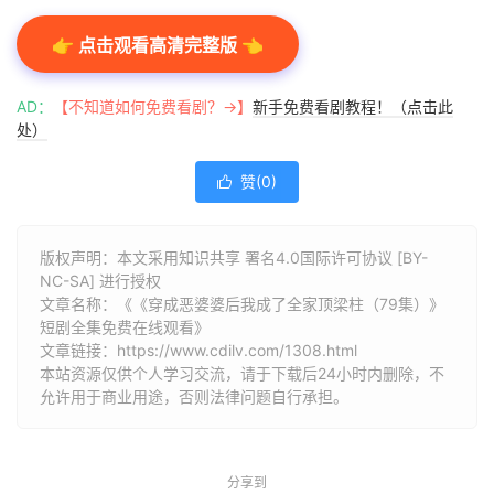
👉 点击观看高清完整版 👈
AD：
【不知道如何免费看剧？→】
新手免费看剧教程！（点击此
处）
赞(
0
)

版权声明：本文采用知识共享 署名4.0国际许可协议 [BY-
NC-SA] 进行授权
文章名称：《《穿成恶婆婆后我成了全家顶梁柱（79集）》
短剧全集免费在线观看》
文章链接：
https://www.cdilv.com/1308.html
本站资源仅供个人学习交流，请于下载后24小时内删除，不
允许用于商业用途，否则法律问题自行承担。
分享到