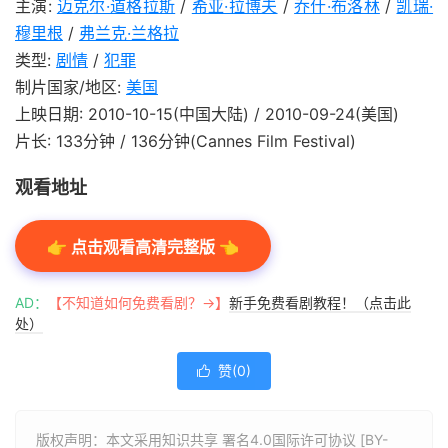
主演:
迈克尔·道格拉斯
/
希亚·拉博夫
/
乔什·布洛林
/
凯瑞·
穆里根
/
弗兰克·兰格拉
类型:
剧情
/
犯罪
制片国家/地区:
美国
上映日期: 2010-10-15(中国大陆) / 2010-09-24(美国)
片长: 133分钟 / 136分钟(Cannes Film Festival)
观看地址
👉 点击观看高清完整版 👈
AD：
【不知道如何免费看剧？→】
新手免费看剧教程！（点击此
处）
赞(
0
)

版权声明：本文采用知识共享 署名4.0国际许可协议 [BY-