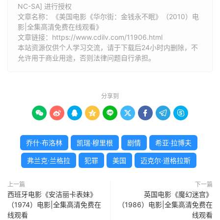
NC-SA] 进行授权
文章名称：《美国电影《华尔街：金钱永不眠》（2010）电
影|全集高清免费在线观看》
文章链接：
https://www.cdilv.com/11906.html
本站资源仅供个人学习交流，请于下载后24小时内删除，不
允许用于商业用途，否则法律问题自行承担。
分享到









乔什·布洛林
凯瑞·穆里根
剧情
希亚·拉博夫
弗兰克·兰格拉
犯罪
美国
迈克尔·道格拉斯
上一篇
下一篇
西班牙电影《安洁丽卡表妹》
英国电影《魔幻迷宫》
（1974）电影|全集高清免费在
（1986）电影|全集高清免费在
线观看
线观看