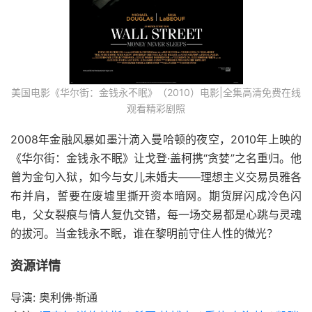
美国电影《华尔街：金钱永不眠》（2010）电影|全集高清免费在线
观看精彩剧照
2008年金融风暴如墨汁滴入曼哈顿的夜空，2010年上映的
《华尔街：金钱永不眠》让戈登·盖柯携“贪婪”之名重归。他
曾为金句入狱，如今与女儿未婚夫——理想主义交易员雅各
布并肩，誓要在废墟里撕开资本暗网。期货屏闪成冷色闪
电，父女裂痕与情人复仇交错，每一场交易都是心跳与灵魂
的拔河。当金钱永不眠，谁在黎明前守住人性的微光？
资源详情
导演: 奥利佛·斯通