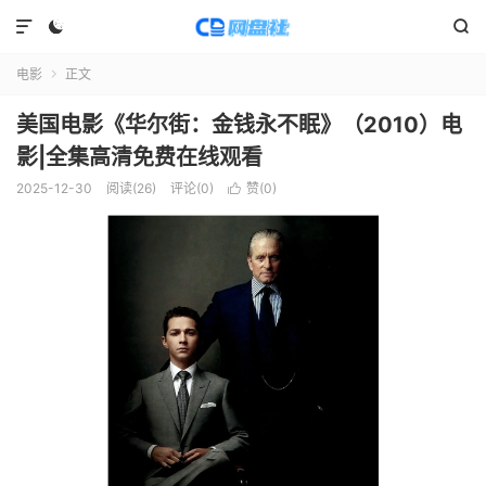



电影
正文

美国电影《华尔街：金钱永不眠》（2010）电
影|全集高清免费在线观看
2025-12-30
阅读(
26
)
评论(0)
赞(
0
)
