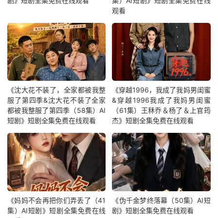
剧》短剧全集免费在线观看
集）AI短剧》短剧全集免费在线
观看
《沈大花不装了，全家都被我整
《穿越1996，我成了我妈男闺蜜
服了第四季&沈大花不装了全家
&穿越1996我成了我妈男闺蜜
都被我整服了第四季（58集）AI
（61集）王秝乔＆杨了＆上官筠
短剧》短剧全集免费在线观看
杰》短剧全集免费在线观看
《妈妈不会再把你们弄丢了（41
《伪千金梦终落幕（50集）AI短
集）AI短剧》短剧全集免费在线
剧》短剧全集免费在线观看