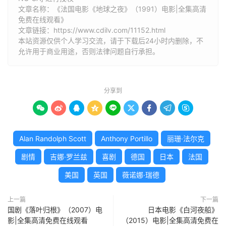
文章名称：《法国电影《地球之夜》（1991）电影|全集高清
免费在线观看》
文章链接：
https://www.cdilv.com/11152.html
本站资源仅供个人学习交流，请于下载后24小时内删除，不
允许用于商业用途，否则法律问题自行承担。
分享到









Alan Randolph Scott
Anthony Portillo
丽珊·法尔克
剧情
吉娜·罗兰兹
喜剧
德国
日本
法国
美国
英国
薇诺娜·瑞德
上一篇
下一篇
国剧《落叶归根》（2007）电
日本电影《白河夜船》
影|全集高清免费在线观看
（2015）电影|全集高清免费在