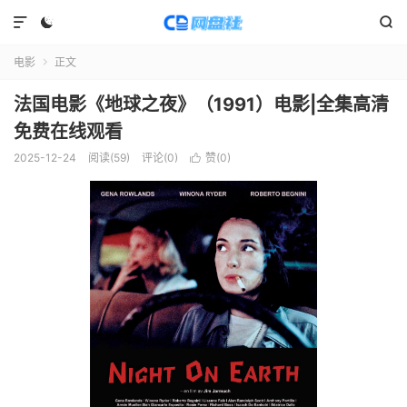



电影
正文

法国电影《地球之夜》（1991）电影|全集高清
免费在线观看
2025-12-24
阅读(
59
)
评论(0)
赞(
0
)
