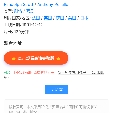
Randolph Scott
/
Anthony Portillo
类型:
剧情
/
喜剧
制片国家/地区:
法国
/
英国
/
德国
/
美国
/
日本
上映日期: 1991-12-12
片长: 129分钟
观看地址
👉 点击观看高清完整版 👈
AD：
【不知道如何免费看剧？→】
新手免费看剧教程！（点击此
处）
赞(
0
)

版权声明：本文采用知识共享 署名4.0国际许可协议 [BY-
NC-SA] 进行授权