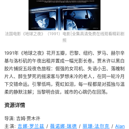
法国电影《地球之夜》（1991）电影|全集高清免费在线观看精彩剧
照
1991年《地球之夜》花开五瓣，巴黎、纽约、罗马、赫尔辛
基与洛杉矶的午夜出租并置成一幅光影长卷。贾木许以黑白
胶片捕捉五段夜色旅程：倔强的女司机、失语小丑、落魄制
片人、醉生梦死的摇滚客与梦想未冷的老人，在同一轮冷月
下交错命运。引擎低鸣，霓虹如泪，每一程都是对孤独与温
柔的静默注解；当黎明合拢，城市的心跳仍在回荡。
资源详情
导演: 吉姆·贾木许
主演:
吉娜·罗兰兹
/
薇诺娜·瑞德
/
丽珊·法尔克
/
Alan