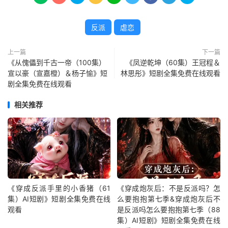
反派
虐恋
上一篇
下一篇
《从傀儡到千古一帝（100集）
《凤逆乾坤（60集）王冠程＆
宣以豪（宣嘉橙）＆杨子愉》短
林思彤》短剧全集免费在线观看
剧全集免费在线观看
相关推荐
《穿成反派手里的小香猪（61
《穿成炮灰后：不是反派吗？怎
集）AI短剧》短剧全集免费在线
么要抱抱第七季&穿成炮灰后不
观看
是反派吗怎么要抱抱第七季（88
集）AI短剧》短剧全集免费在线