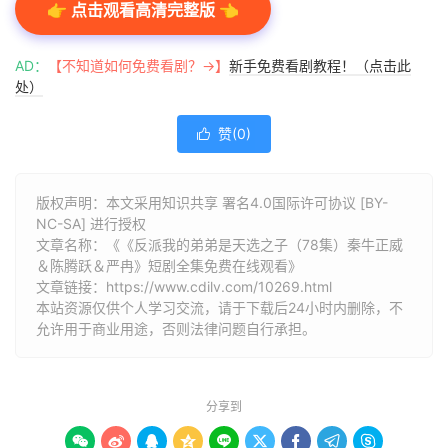
👉 点击观看高清完整版 👈
AD：
【不知道如何免费看剧？→】
新手免费看剧教程！（点击此
处）
赞(
0
)

版权声明：本文采用知识共享 署名4.0国际许可协议 [BY-
NC-SA] 进行授权
文章名称：《《反派我的弟弟是天选之子（78集）秦牛正威
＆陈腾跃＆严冉》短剧全集免费在线观看》
文章链接：
https://www.cdilv.com/10269.html
本站资源仅供个人学习交流，请于下载后24小时内删除，不
允许用于商业用途，否则法律问题自行承担。
分享到








