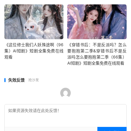
《这位修士我们人妖殊途啊（96
《穿错书后：不是反派吗？怎么
集）AI短剧》短剧全集免费在线
要抱抱第二季&穿错书后不是反
观看
派吗怎么要抱抱第二季（66集）
AI短剧》短剧全集免费在线观看
失效反馈
抢沙发