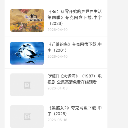
《Re：从零开始的异世界生活
第四季》夸克网盘下载.中字
（2026）
2026-04-10
《迁徙的鸟》夸克网盘下载.中
字（2001）
2026-04-10
[港剧]《大运河》（1987）电
视剧|全集高清免费在线观看
2026-01-03
《黑煞女2》夸克网盘下载.中
字（2026）
2026-05-18