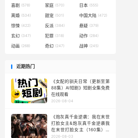
喜剧
家庭
日本
(578)
(570)
(555)
离婚
甜宠
中国大陆
(534)
(501)
(472)
惊悚
反派
悬疑
(422)
(384)
(379)
玄幻
犯罪
动作
(347)
(318)
(284)
动画
奇幻
战神
(268)
(247)
(245)
近期热门
《女配的驯夫日常（更新至第
88集）AI短剧》短剧全集免费
在线观看
2026-08-04
《炮灰真千金逆袭：我在末世
打脸女主&炮灰真千金逆袭我
在末世打脸女主（160集）AI
短剧》短剧全集免费在线观看
2026-08-03