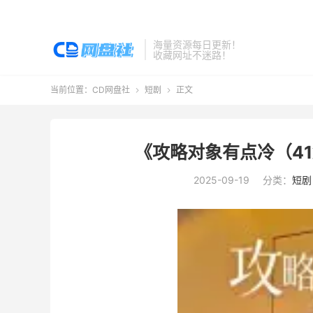
海量资源每日更新！
收藏网址不迷路！
当前位置：
CD网盘社
短剧
正文


《攻略对象有点冷（4
2025-09-19
分类：
短剧