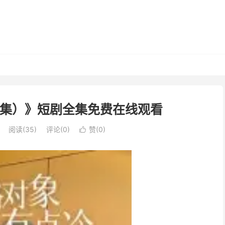
1集）》短剧全集免费在线观看
阅读(
35
)
评论(0)
赞(
0
)
