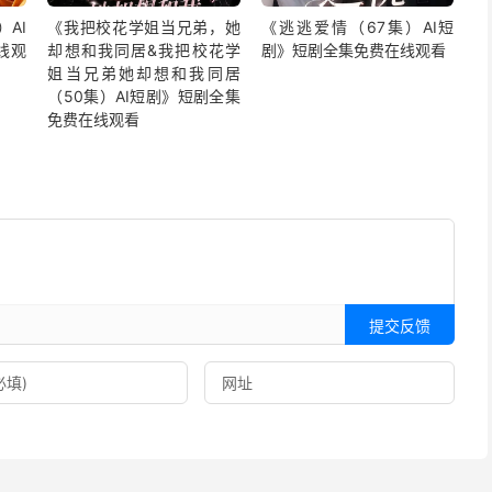
AI
《我把校花学姐当兄弟，她
《逃逃爱情（67集）AI短
线观
却想和我同居&我把校花学
剧》短剧全集免费在线观看
姐当兄弟她却想和我同居
（50集）AI短剧》短剧全集
免费在线观看
提交反馈