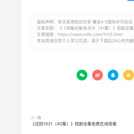
版权声明：本文采用知识共享 署名4.0国际许可协议 [B
文章名称：《《攻略对象有点冷（41集）》短剧全
文章链接：
https://www.cdilv.com/1015.html
本站资源仅供个人学习交流，请于下载后24小时内




上一篇
《沈阳1931（40集）》短剧全集免费在线观看