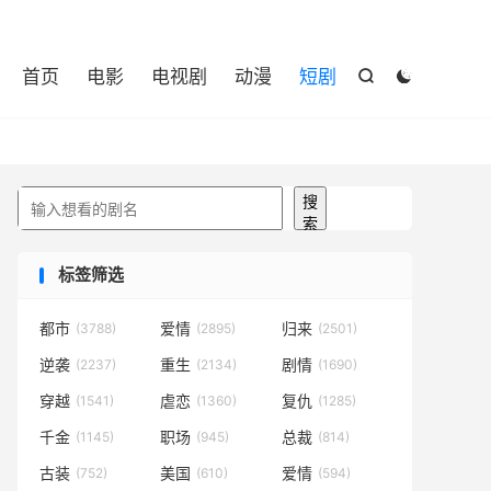

首页
电影
电视剧
动漫
短剧


搜索
搜
索
标签筛选
都市
爱情
归来
(3788)
(2895)
(2501)
逆袭
重生
剧情
(2237)
(2134)
(1690)
穿越
虐恋
复仇
(1541)
(1360)
(1285)
千金
职场
总裁
(1145)
(945)
(814)
古装
美国
爱情
(752)
(610)
(594)