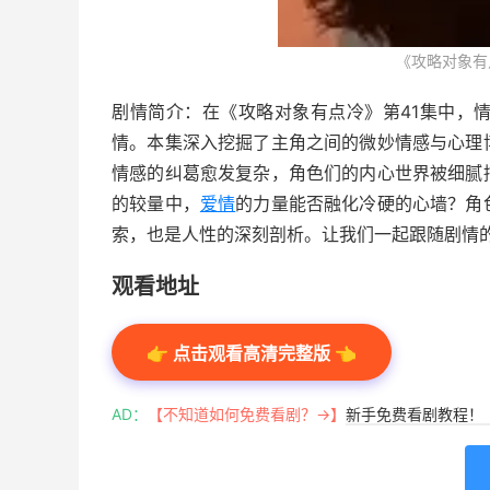
《攻略对象有
剧情简介：在《攻略对象有点冷》第41集中，
情。本集深入挖掘了主角之间的微妙情感与心理
情感的纠葛愈发复杂，角色们的内心世界被细腻
的较量中，
爱情
的力量能否融化冷硬的心墙？角
索，也是人性的深刻剖析。让我们一起跟随剧情
观看地址
👉 点击观看高清完整版 👈
AD：
【不知道如何免费看剧？→】
新手免费看剧教程！