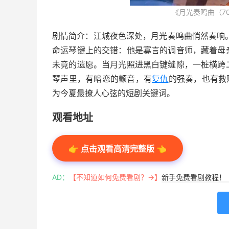
《月光奏鸣曲（7
剧情简介：江城夜色深处，月光奏鸣曲悄然奏响
命运琴键上的交错：他是寡言的调音师，藏着母
未竟的遗愿。当月光照进黑白键缝隙，一桩横跨
琴声里，有暗恋的颤音，有
复仇
的强奏，也有救
为今夏最撩人心弦的短剧关键词。
观看地址
👉 点击观看高清完整版 👈
AD：
【不知道如何免费看剧？→】
新手免费看剧教程！