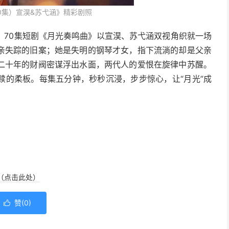
0集）宣淏&苏弋涵》精彩剧照
。70集短剧《月光奏鸣曲》以宣淏、苏弋涵双视角织就一场
亲失踪的旧案；她是失明的钢琴才女，指下流淌的却是父亲
二十年的财阀密谋浮出水面，两代人的爱恨在旋律中苏醒。
赎的柔板。每集五分钟，秒秒沉浸，步步惊心，让“月光”成
（点击此处）
赞(
0
)
