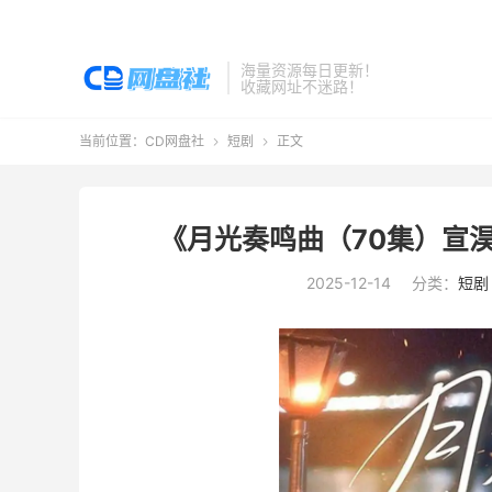
海量资源每日更新！
收藏网址不迷路！
当前位置：
CD网盘社
短剧
正文


《月光奏鸣曲（70集）宣
2025-12-14
分类：
短剧