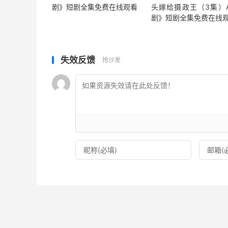
剧》短剧全集免费在线观看
头嫁给摄政王（3集）A
剧》短剧全集免费在线
失效反馈
抢沙发