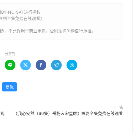
Y-NC-SA] 进行授权
》短剧全集免费在线观看》
删除，不允许用于商业用途，否则法律问题自行承担。
分享到





复仇
下一篇
线观
《我心安然（66集）岳杨＆宋星颐》短剧全集免费在线观看