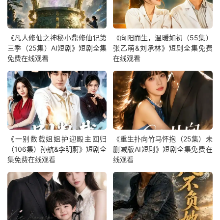
《凡人修仙之神秘小鼎修仙记第
《向阳而生，温暖如初（55集）
三季（25集）AI短剧》短剧全集
张乙萌&刘承林》短剧全集免费
免费在线观看
在线观看
《一别数载姐姐护迎殿主回归
《重生扑向竹马怀抱（25集）未
（106集）孙航&李明蔚》短剧全
删减版AI短剧》短剧全集免费在
集免费在线观看
线观看