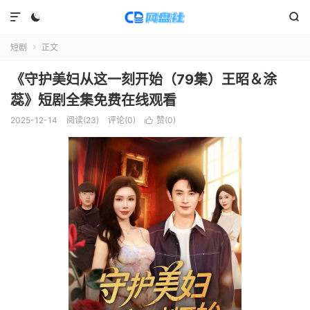



短剧
正文

《守护美妇从这一刻开始（79集）王昭＆涂
蕊》短剧全集免费在线观看
2025-12-14
阅读(
23
)
评论(0)
赞(
0
)
