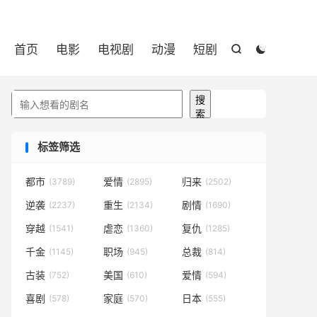

首页
电影
电视剧
动漫
短剧


搜索
搜
索
标签筛选
都市
爱情
归来
(3789)
(2895)
(2502)
逆袭
重生
剧情
(2237)
(2134)
(1690)
穿越
虐恋
复仇
(1541)
(1360)
(1285)
千金
职场
总裁
(1145)
(945)
(814)
古装
美国
爱情
(752)
(610)
(594)
喜剧
家庭
日本
(578)
(570)
(555)