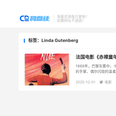
海量资源每日更新！
收藏网址不迷路！
标签：Linda Gutenberg
法国电影《赤裸童年
1968年，巴黎灰雾中
的手掌、偶尔闪现的温柔
出成人世界的裂缝。当逃
2025-12-01
电影
