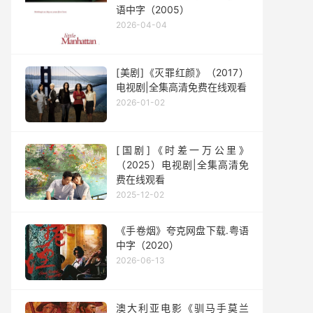
语中字（2005）
2026-04-04
[美剧]《灭罪红颜》（2017）
电视剧|全集高清免费在线观看
2026-01-02
[国剧]《时差一万公里》
（2025）电视剧|全集高清免
费在线观看
2025-12-02
《手卷烟》夸克网盘下载.粤语
中字（2020）
2026-06-13
澳大利亚电影《驯马手莫兰