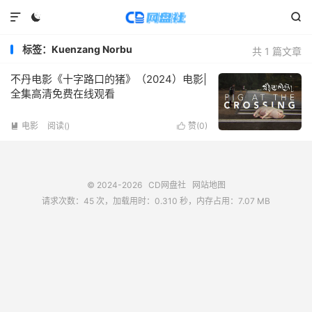



标签：Kuenzang Norbu
共 1 篇文章
不丹电影《十字路口的猪》（2024）电影|
全集高清免费在线观看
电影
阅读(
)
赞(
0
)


© 2024-2026
CD网盘社
网站地图
请求次数：45 次，加载用时：0.310 秒，内存占用：7.07 MB