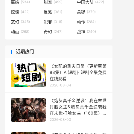
离婚
甜宠
中国大陆
(534)
(499)
(472)
惊悚
反派
悬疑
(422)
(381)
(379)
玄幻
犯罪
动作
(345)
(318)
(284)
动画
奇幻
战神
(268)
(247)
(240)
近期热门
《女配的驯夫日常（更新至第
88集）AI短剧》短剧全集免费
在线观看
2026-08-04
《炮灰真千金逆袭：我在末世
打脸女主&炮灰真千金逆袭我
在末世打脸女主（160集）AI
短剧》短剧全集免费在线观看
2026-08-03