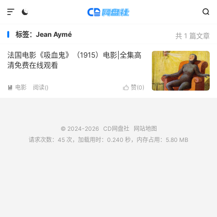



标签：Jean Aymé
共 1 篇文章
法国电影《吸血鬼》（1915）电影|全集高
清免费在线观看
电影
阅读(
)
赞(
0
)


© 2024-2026
CD网盘社
网站地图
请求次数：45 次，加载用时：0.240 秒，内存占用：5.80 MB