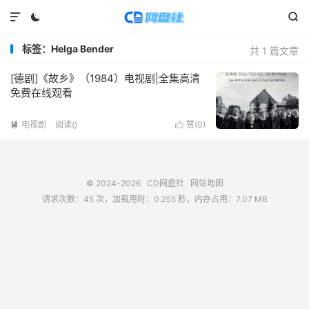



标签：Helga Bender
共 1 篇文章
[德剧]《故乡》（1984）电视剧|全集高清
免费在线观看
电视剧
阅读(
)
赞(
0
)


© 2024-2026
CD网盘社
网站地图
请求次数：45 次，加载用时：0.255 秒，内存占用：7.07 MB