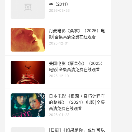
字（2011）
2026-05-26
丹麦电影《桑拿》（2025）电
影|全集高清免费在线观看
2025-12-01
美国电影《康普茶》（2025）
电影|全集高清免费在线观看
2025-12-10
日本电影《根源 / 奇巧计程车
的路线》（2024）电影|全集
高清免费在线观看
2026-01-23
[日剧]《如果是你，或许可以