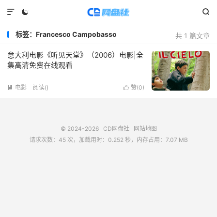



标签：Francesco Campobasso
共 1 篇文章
意大利电影《听见天堂》（2006）电影|全
集高清免费在线观看
电影
阅读(
)
赞(
0
)


© 2024-2026
CD网盘社
网站地图
请求次数：45 次，加载用时：0.252 秒，内存占用：7.07 MB