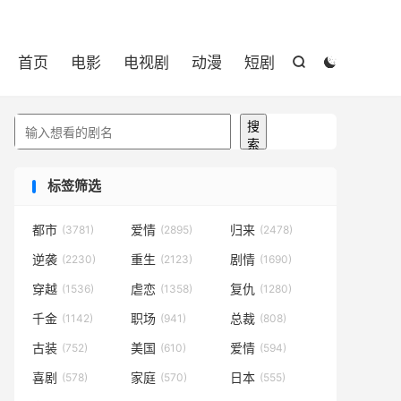

首页
电影
电视剧
动漫
短剧


搜索
搜
索
标签筛选
都市
爱情
归来
(3781)
(2895)
(2478)
逆袭
重生
剧情
(2230)
(2123)
(1690)
穿越
虐恋
复仇
(1536)
(1358)
(1280)
千金
职场
总裁
(1142)
(941)
(808)
古装
美国
爱情
(752)
(610)
(594)
喜剧
家庭
日本
(578)
(570)
(555)