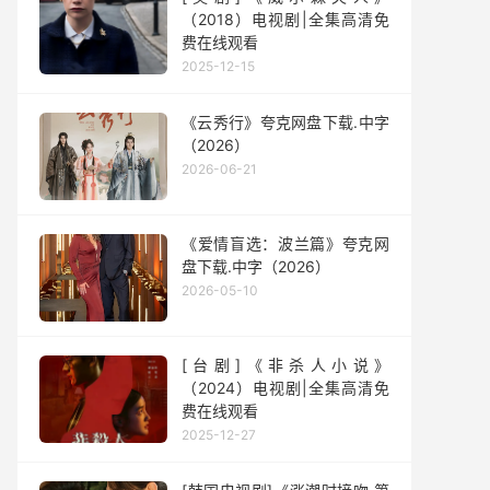
（2018）电视剧|全集高清免
费在线观看
2025-12-15
《云秀行》夸克网盘下载.中字
（2026）
2026-06-21
《爱情盲选：波兰篇》夸克网
盘下载.中字（2026）
2026-05-10
[台剧]《非杀人小说》
（2024）电视剧|全集高清免
费在线观看
2025-12-27