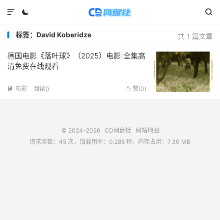



标签：David Koberidze
共 1 篇文章
德国电影《落叶球》（2025）电影|全集高
清免费在线观看
电影
阅读(
)
赞(
0
)


© 2024-2026
CD网盘社
网站地图
请求次数：45 次，加载用时：0.288 秒，内存占用：7.30 MB