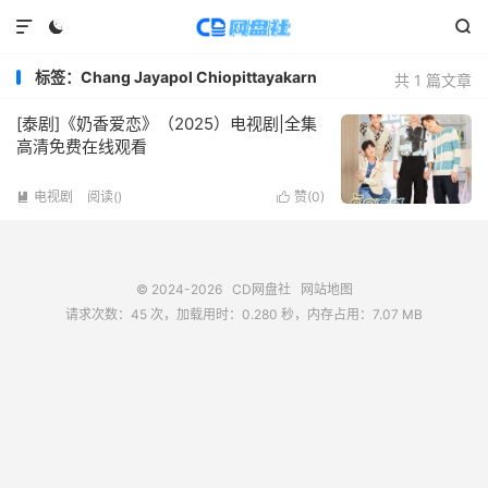



标签：Chang Jayapol Chiopittayakarn
共 1 篇文章
[泰剧]《奶香爱恋》（2025）电视剧|全集
高清免费在线观看
电视剧
阅读(
)
赞(
0
)


© 2024-2026
CD网盘社
网站地图
请求次数：45 次，加载用时：0.280 秒，内存占用：7.07 MB