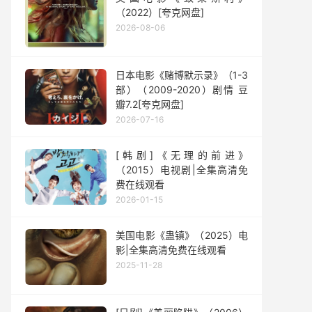
（2022）[夸克网盘]
2026-08-06
日本电影《赌博默示录》（1-3
部）（2009-2020）剧情 豆
瓣7.2[夸克网盘]
2026-07-16
[韩剧]《无理的前进》
（2015）电视剧|全集高清免
费在线观看
2026-01-15
美国电影《蛊镇》（2025）电
影|全集高清免费在线观看
2025-11-28