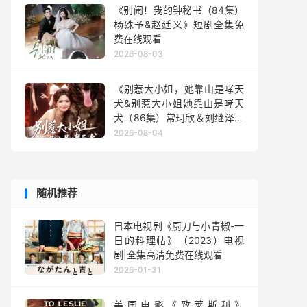
《别闹！我的钟秘书（84集）
杨殊予&赵廷义》短剧全集免
费在线观看
2026-08-03
《别惹大小姐，她靠山是哮天
犬&别惹大小姐她靠山是哮天
犬（86集）常珂欣＆刘继泽》
短剧全集免费在线观看
2026-08-04
随机推荐
日本电视剧《厨刀与小青椒-一
日的料理帖》（2023）电视
剧|全集高清免费在线观看
2026-01-31
美国电影《致莱斯利》