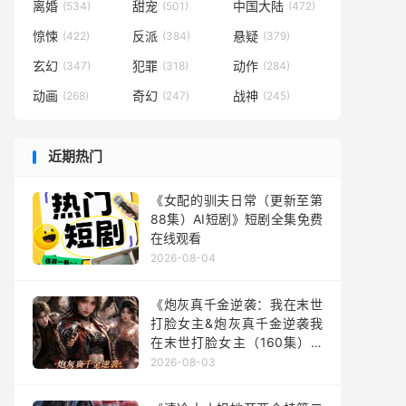
离婚
甜宠
中国大陆
(534)
(501)
(472)
惊悚
反派
悬疑
(422)
(384)
(379)
玄幻
犯罪
动作
(347)
(318)
(284)
动画
奇幻
战神
(268)
(247)
(245)
近期热门
《女配的驯夫日常（更新至第
88集）AI短剧》短剧全集免费
在线观看
2026-08-04
《炮灰真千金逆袭：我在末世
打脸女主&炮灰真千金逆袭我
在末世打脸女主（160集）AI
短剧》短剧全集免费在线观看
2026-08-03