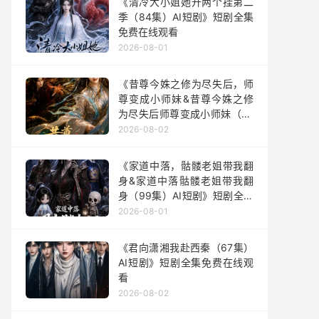
《清冷大小姐她开两个挂第二
季（84集）AI短剧》短剧全集
免费在线观看
2026-08-01
《昔尊今姝之修为尽失后，师
尊变成小师妹&昔尊今姝之修
为尽失后师尊变成小师妹（67
集）AI短剧》短剧全集免费在
2026-08-02
线观看
《家道中落，骷髅老姐带我翻
身&家道中落骷髅老姐带我翻
身（99集）AI短剧》短剧全集
免费在线观看
2026-08-01
《君向潇湘我赴西秦（67集）
AI短剧》短剧全集免费在线观
看
2026-08-02