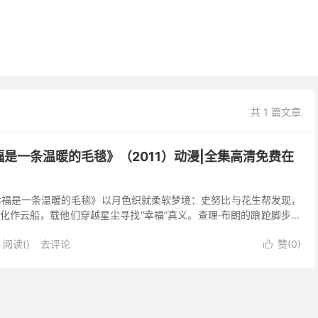
共 1 篇文章
是一条温暖的毛毯》（2011）动漫|全集高清免费在
《幸福是一条温暖的毛毯》以月色织就柔软梦境：史努比与花生帮发现，
化作云船，载他们穿越星尘寻找“幸福”真义。查理·布朗的踉跄脚步映
口；而毛毯在风中舒展，像一句悄悄话——原来幸福...
阅读(
)
去评论
赞(
0
)
