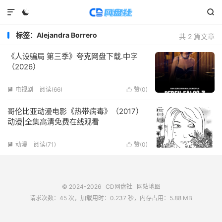



标签：Alejandra Borrero
共 2 篇文章
《人设骗局 第三季》夸克网盘下载.中字
（2026）
电视剧
阅读(
66
)
赞(
0
)


哥伦比亚动漫电影《热带病毒》（2017）
动漫|全集高清免费在线观看
动漫
阅读(
71
)
赞(
0
)


© 2024-2026
CD网盘社
网站地图
请求次数：45 次，加载用时：0.237 秒，内存占用：5.88 MB