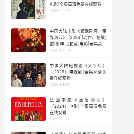
电影|全集高清免费在线观看
2025-11-28
中国大陆电影《精武陈真：租
界风云》 [2026][动作、枪战]
[陈国坤 吕艳蓓]电影|全集高清
免费在线观看
2026-02-09
中国大陆电视剧《太平年》
（2026）电视剧|全集高清免
费在线观看
2026-01-24
法国电影《重复两次》
（2024）电影|全集高清免费
在线观看
2025-11-21