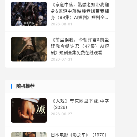
《家道中落，骷髅老姐带我翻
身&家道中落骷髅老姐带我翻
身（99集）AI短剧》短剧全集
免费在线观看
2026-08-01
《前尘误我，今朝许君&前尘
误我今朝许君（47集）AI短
剧》短剧全集免费在线观看
2026-07-31
随机推荐
《入戏》夸克网盘下载.中字
（2026）
2026-06-27
日本电影《影之车》（1970）