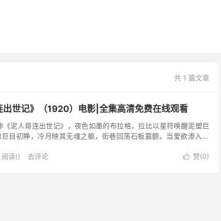
共 1 篇文章
出世记》（1920）电影|全集高清免费在线观看
杰作《泥人哥连出世记》，夜色如墨的布拉格，拉比以星符唤醒泥塑巨
雕巨目初睁，冷月映其无魂之躯，街巷回荡石板震颤。当爱欲渗入尘
成灾厄，城墙裂缝溢出古老咒语——凡人造神的罪与罚，在阴...
阅读(
)
去评论
赞(
0
)
