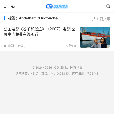



标签：Abdelhamid Aktouche
共 1 篇文章
法国电影《谷子和鲻鱼》（2007）电影|全
集高清免费在线观看
电影
阅读(
)
赞(
0
)


© 2024-2026
CD网盘社
网站地图
请求次数：45 次，加载用时：0.223 秒，内存占用：7.25 MB