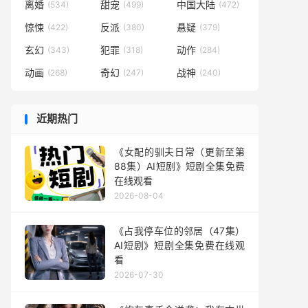
离婚
甜宠
中国大陆
(534)
(499)
(472)
惊悚
反派
悬疑
(422)
(380)
(379)
玄幻
犯罪
动作
(343)
(318)
(284)
动画
奇幻
战神
(268)
(247)
(240)
近期热门
《女配的驯夫日常（更新至第
88集）AI短剧》短剧全集免费
在线观看
2026-08-04
《占我停车位的邻居（47集）
AI短剧》短剧全集免费在线观
看
2026-07-30