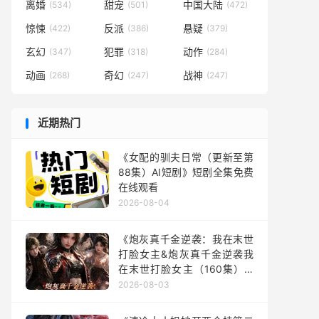
离婚
甜宠
中国大陆
(534)
(501)
(472)
惊悚
反派
悬疑
(422)
(386)
(379)
玄幻
犯罪
动作
(347)
(318)
(284)
动画
奇幻
战神
(268)
(247)
(247)
近期热门
《女配的驯夫日常（更新至第
88集）AI短剧》短剧全集免费
在线观看
2026-08-04
《炮灰真千金逆袭：我在末世
打脸女主&炮灰真千金逆袭我
在末世打脸女主（160集）AI
短剧》短剧全集免费在线观看
2026-08-03