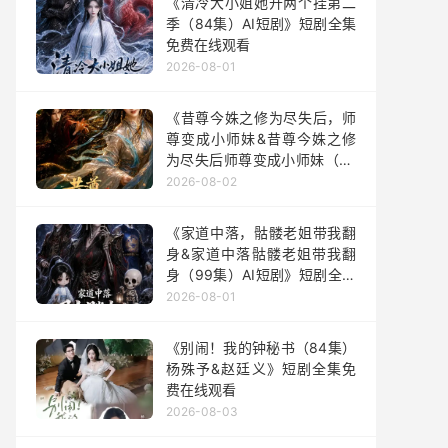
《清冷大小姐她开两个挂第二
季（84集）AI短剧》短剧全集
免费在线观看
2026-08-01
《昔尊今姝之修为尽失后，师
尊变成小师妹&昔尊今姝之修
为尽失后师尊变成小师妹（67
集）AI短剧》短剧全集免费在
2026-08-02
线观看
《家道中落，骷髅老姐带我翻
身&家道中落骷髅老姐带我翻
身（99集）AI短剧》短剧全集
免费在线观看
2026-08-01
《别闹！我的钟秘书（84集）
杨殊予&赵廷义》短剧全集免
费在线观看
2026-08-03