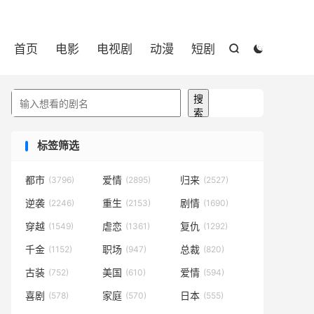

首页
电影
电视剧
动漫
短剧


搜索
搜
索
标签筛选
都市
爱情
归来
(3796)
(2895)
(2527)
逆袭
重生
剧情
(2246)
(2153)
(1690)
穿越
虐恋
复仇
(1549)
(1361)
(1292)
千金
职场
总裁
(1152)
(947)
(820)
古装
美国
爱情
(752)
(610)
(594)
喜剧
家庭
日本
(578)
(570)
(555)