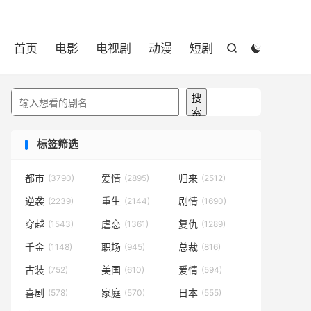

首页
电影
电视剧
动漫
短剧


搜索
搜
索
标签筛选
都市
爱情
归来
(3790)
(2895)
(2512)
逆袭
重生
剧情
(2239)
(2144)
(1690)
穿越
虐恋
复仇
(1543)
(1361)
(1289)
千金
职场
总裁
(1148)
(945)
(816)
古装
美国
爱情
(752)
(610)
(594)
喜剧
家庭
日本
(578)
(570)
(555)