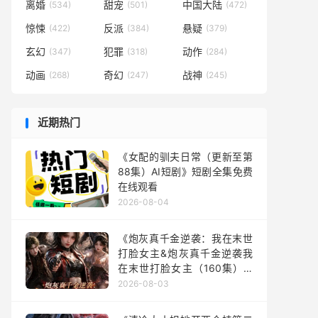
离婚
甜宠
中国大陆
(534)
(501)
(472)
惊悚
反派
悬疑
(422)
(384)
(379)
玄幻
犯罪
动作
(347)
(318)
(284)
动画
奇幻
战神
(268)
(247)
(245)
近期热门
《女配的驯夫日常（更新至第
88集）AI短剧》短剧全集免费
在线观看
2026-08-04
《炮灰真千金逆袭：我在末世
打脸女主&炮灰真千金逆袭我
在末世打脸女主（160集）AI
短剧》短剧全集免费在线观看
2026-08-03