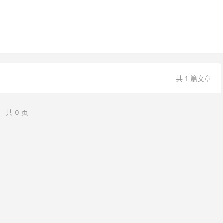
共 1 篇文章
共 0 页