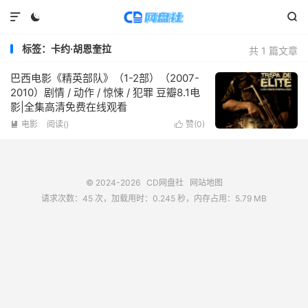



标签：卡约·胡恩奎拉
共 1 篇文章
巴西电影《精英部队》（1-2部）（2007-
2010）剧情 / 动作 / 惊悚 / 犯罪 豆瓣8.1电
影|全集高清免费在线观看
电影
阅读(
)
赞(
0
)


© 2024-2026
CD网盘社
网站地图
请求次数：45 次，加载用时：0.245 秒，内存占用：5.79 MB